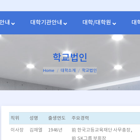
안내
대학기관안내
대학/대학원
대
학교법인
You are here:
Home
대학소개
학교법인
직위
성명
출생연도
주요경력
이사장
김재열
1946년
前 한국고등교육재단 사무총장,
前 SK그룹 부회장