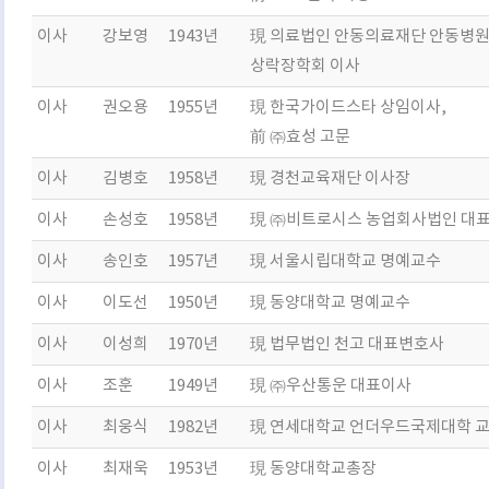
이사
강보영
1943년
現 의료법인 안동의료재단 안동병원
상락장학회 이사
이사
권오용
1955년
現 한국가이드스타 상임이사,
前 ㈜효성 고문
이사
김병호
1958년
現 경천교육재단 이사장
이사
손성호
1958년
現 ㈜비트로시스 농업회사법인 대
이사
송인호
1957년
現 서울시립대학교 명예교수
이사
이도선
1950년
現 동양대학교 명예교수
이사
이성희
1970년
現 법무법인 천고 대표변호사
이사
조훈
1949년
現 ㈜우산통운 대표이사
이사
최웅식
1982년
現 연세대학교 언더우드국제대학 
이사
최재욱
1953년
現 동양대학교총장