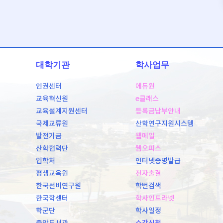
대학기관
학사업무
인권센터
에듀원
교육혁신원
e클래스
교육설계지원센터
등록금납부안내
국제교류원
산학연구지원시스템
발전기금
웹메일
산학협력단
웹오피스
입학처
인터넷증명발급
평생교육원
전자출결
한국선비연구원
학번검색
한국학센터
학사인트라넷
학군단
학사일정