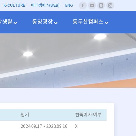
K-CULTURE
메타캠퍼스(WEB)
ENG
페
유
네
Instagram
이
투
이
스
브
버
학생활
동양광장
동두천캠퍼스
북
블
러
그
임기
친족이사 여부
2024.09.17 ~ 2028.09.16
X