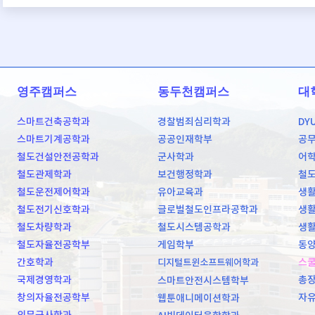
영주캠퍼스
동두천캠퍼스
대
스마트건축공학과
경찰범죄심리학과
DY
스마트기계공학과
공공인재학부
공
철도건설안전공학과
군사학과
어
철도관제학과
보건행정학과
철
철도운전제어학과
유아교육과
생활
철도전기신호학과
글로벌철도인프라공학과
생활
철도차량학과
철도시스템공학과
생활
철도자율전공학부
게임학부
동양
간호학과
스
디지털트윈소프트웨어학과
국제경영학과
총
스마트안전시스템학부
창의자율전공학부
자
웹툰애니메이션학과