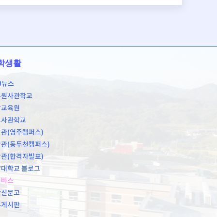
학생활
U뉴스
무원사관학교
학교육원
도사관학교
관(영주캠퍼스)
관(동두천캠퍼스)
관(합격자발표)
대학교 블로그
쿨버스
장신문고
유게시판