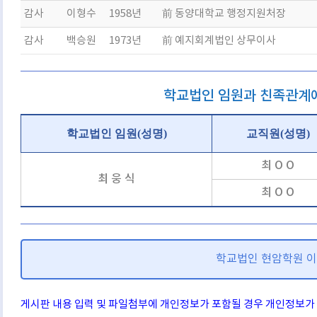
감사
이형수
1958년
前 동양대학교 행정지원처장
감사
백승원
1973년
前 예지회계법인 상무이사
학교법인 임원과 친족관계에
학교법인 임원(성명)
교직원(성명)
최 O O
최 웅 식
최 O O
학교법인 현암학원 
게시판 내용 입력 및 파일첨부에 개인정보가 포함될 경우 개인정보가