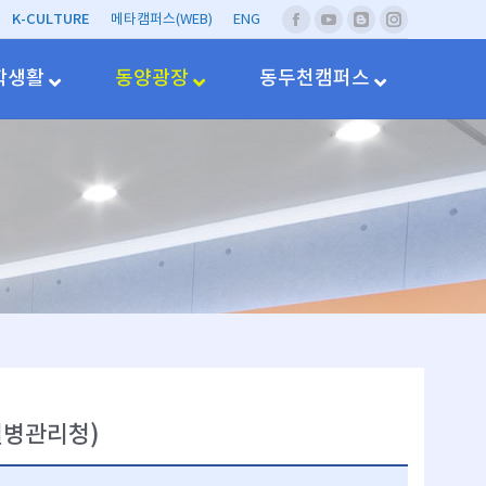
K-CULTURE
메타캠퍼스(WEB)
ENG
페
유
네
Instagram
이
투
이
스
브
버
학생활
동양광장
동두천캠퍼스
북
블
러
그
질병관리청)