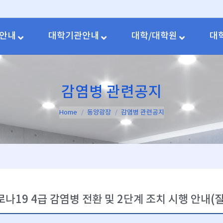
안내
대학기관안내
대학/대학원
대
감염병 관련공지
You are here:
Home
동양광장
감염병 관련공지
로나19 4급 감염병 전환 및 2단계 조치 시행 안내(