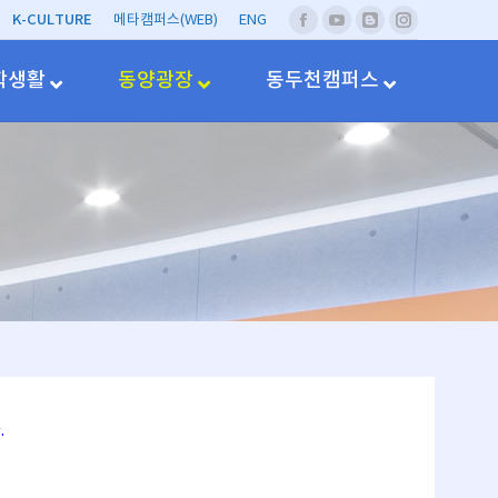
K-CULTURE
메타캠퍼스(WEB)
ENG
페
유
네
Instagram
이
투
이
스
브
버
학생활
동양광장
동두천캠퍼스
북
블
러
그
.