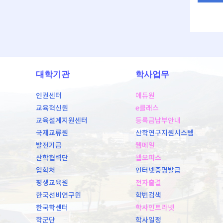
대학기관
학사업무
인권센터
에듀원
교육혁신원
e클래스
교육설계지원센터
등록금납부안내
국제교류원
산학연구지원시스템
발전기금
웹메일
산학협력단
웹오피스
입학처
인터넷증명발급
평생교육원
전자출결
한국선비연구원
학번검색
한국학센터
학사인트라넷
학군단
학사일정