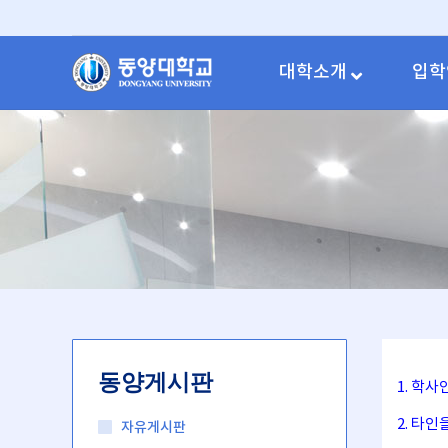
대학소개
입학
동양게시판
1. 학
2. 타
자유게시판