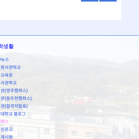
학생활
U뉴스
무원사관학교
학교육원
도사관학교
관(영주캠퍼스)
관(동두천캠퍼스)
관(합격자발표)
대학교 블로그
쿨버스
장신문고
유게시판