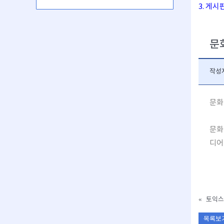
3. 게
문
작성
문화
문화
디어
«
토익스
목록보