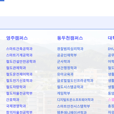
영주캠퍼스
동두천캠퍼스
대
스마트건축공학과
경찰범죄심리학과
DY
스마트기계공학과
공공인재학부
공
철도건설안전공학과
군사학과
어
철도관제학과
보건행정학과
철
철도운전제어학과
유아교육과
생활
철도전기신호학과
글로벌철도인프라공학과
생활
철도차량학과
철도시스템공학과
생활
철도자율전공학부
게임학부
동양
간호학과
스
디지털트윈소프트웨어학과
국제경영학과
총
스마트안전시스템학부
창의자율전공학부
자
웹툰애니메이션학과