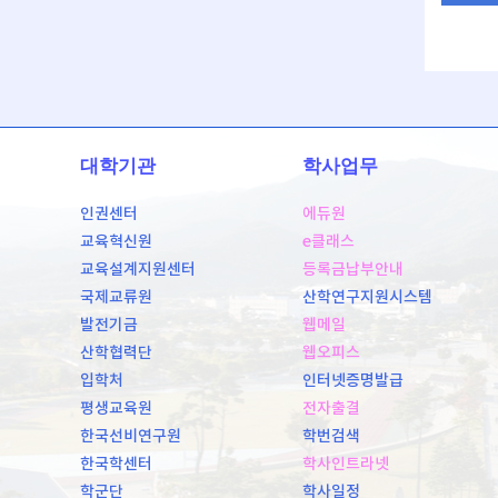
대학기관
학사업무
인권센터
에듀원
교육혁신원
e클래스
교육설계지원센터
등록금납부안내
국제교류원
산학연구지원시스템
발전기금
웹메일
산학협력단
웹오피스
입학처
인터넷증명발급
평생교육원
전자출결
한국선비연구원
학번검색
한국학센터
학사인트라넷
학군단
학사일정