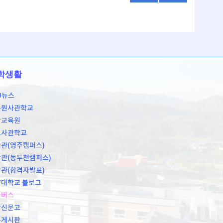
학생활
U뉴스
무원사관학교
학교육원
도사관학교
관(영주캠퍼스)
관(동두천캠퍼스)
관(합격자발표)
대학교 블로그
쿨버스
장신문고
유게시판