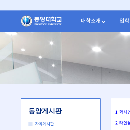
대학소개
입학
동양게시판
1. 학
2. 타
자유게시판