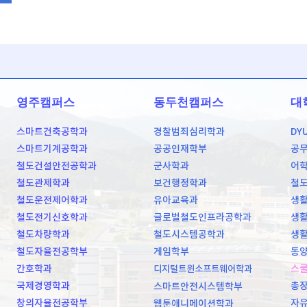
영주캠퍼스
동두천캠퍼스
대
스마트건축공학과
경찰범죄심리학과
DY
스마트기계공학과
공공인재학부
공
철도건설안전공학과
군사학과
어
철도관제학과
보건행정학과
철
철도운전제어학과
유아교육과
생활
철도전기신호학과
글로벌철도인프라공학과
생활
철도차량학과
철도시스템공학과
생활
철도자율전공학부
게임학부
동양
간호학과
스
디지털트윈소프트웨어학과
국제경영학과
총
스마트안전시스템학부
창의자율전공학부
자
웹툰애니메이션학과