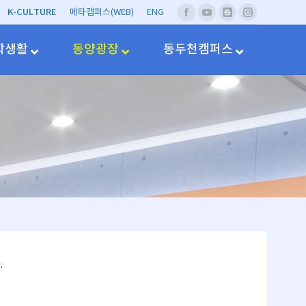
K-CULTURE
메타캠퍼스(WEB)
ENG
페
유
네
Instagram
이
투
이
스
브
버
학생활
동양광장
동두천캠퍼스
북
블
러
그
.