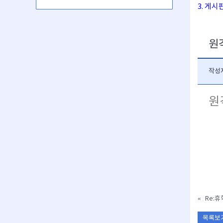
3. 게
원
작성
원
«
Re:휴
목록보