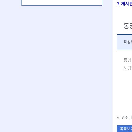
3. 게
동
작성
동양
해당
«
영주터
목록보