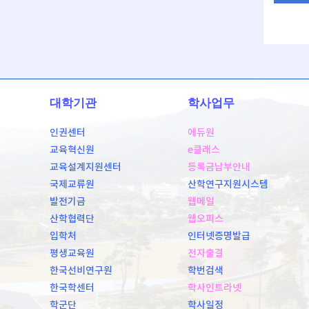
대학기관
학사업무
인권센터
에듀원
교육혁신원
e클래스
교육설계지원센터
등록금납부안내
국제교류원
산학연구지원시스템
발전기금
웹메일
산학협력단
웹오피스
입학처
인터넷증명발급
평생교육원
전자출결
한국선비연구원
학번검색
한국학센터
학사인트라넷
학군단
학사일정