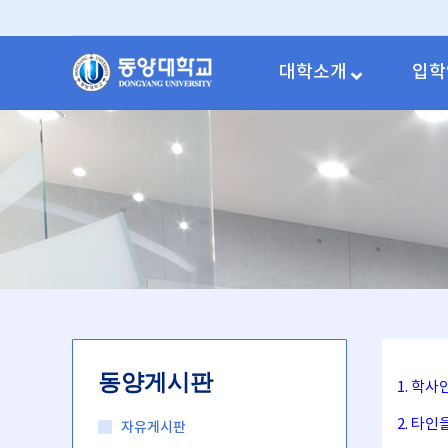
대학소개
입학
동양게시판
1. 학
2. 타
자유게시판