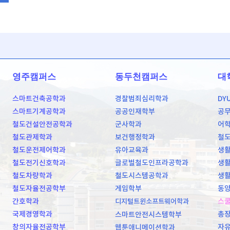
영주캠퍼스
동두천캠퍼스
대
스마트건축공학과
경찰범죄심리학과
DY
스마트기계공학과
공공인재학부
공
철도건설안전공학과
군사학과
어
철도관제학과
보건행정학과
철
철도운전제어학과
유아교육과
생활
철도전기신호학과
글로벌철도인프라공학과
생활
철도차량학과
철도시스템공학과
생활
철도자율전공학부
게임학부
동양
간호학과
스
디지털트윈소프트웨어학과
국제경영학과
총
스마트안전시스템학부
창의자율전공학부
자
웹툰애니메이션학과