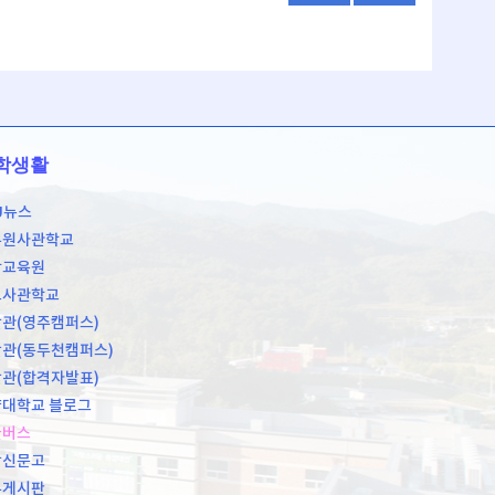
학생활
U뉴스
무원사관학교
학교육원
도사관학교
관(영주캠퍼스)
관(동두천캠퍼스)
관(합격자발표)
대학교 블로그
쿨버스
장신문고
유게시판