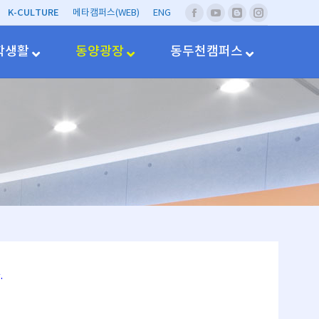
K-CULTURE
메타캠퍼스(WEB)
ENG
페
유
네
Instagram
이
투
이
스
브
버
학생활
동양광장
동두천캠퍼스
북
블
러
그
.