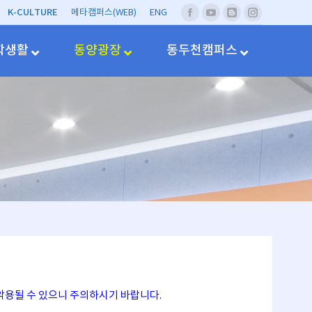
K-CULTURE
메타캠퍼스(WEB)
ENG
페
유
네
Instagram
이
투
이
스
브
버
학생활
동양광장
동두천캠퍼스
북
블
러
그
악용될 수 있으니 주의하시기 바랍니다.