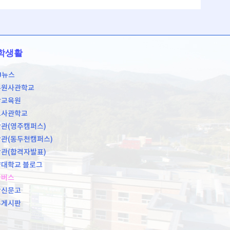
학생활
U뉴스
무원사관학교
학교육원
도사관학교
관(영주캠퍼스)
관(동두천캠퍼스)
관(합격자발표)
대학교 블로그
쿨버스
장신문고
유게시판