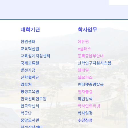
대학기관
학사업무
인권센터
에듀원
교육혁신원
e클래스
교육설계지원센터
등록금납부안내
국제교류원
산학연구지원시스템
발전기금
웹메일
산학협력단
웹오피스
입학처
인터넷증명발급
평생교육원
전자출결
한국선비연구원
학번검색
한국학센터
학사인트라넷
학군단
학사일정
중앙도서관
수강신청
학생상담센터