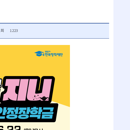
조회
1223