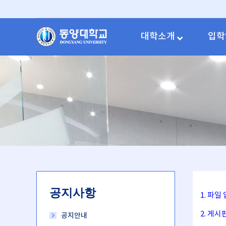
대학소개
입학
공지사항
1. 파
2. 게
공지안내