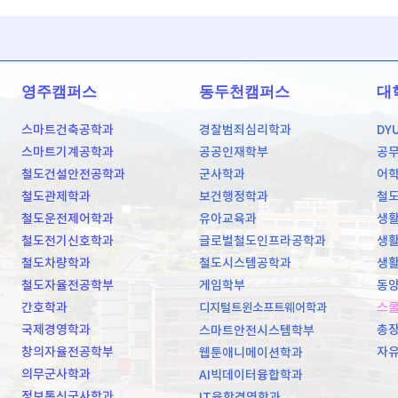
영주캠퍼스
동두천캠퍼스
대
스마트건축공학과
경찰범죄심리학과
DY
스마트기계공학과
공공인재학부
공
철도건설안전공학과
군사학과
어
철도관제학과
보건행정학과
철
철도운전제어학과
유아교육과
생활
철도전기신호학과
글로벌철도인프라공학과
생활
철도차량학과
철도시스템공학과
생활
철도자율전공학부
게임학부
동양
간호학과
스
디지털트윈소프트웨어학과
국제경영학과
총
스마트안전시스템학부
창의자율전공학부
자
웹툰애니메이션학과
의무군사학과
AI빅데이터융합학과
정보통신군사학과
IT융합경영학과