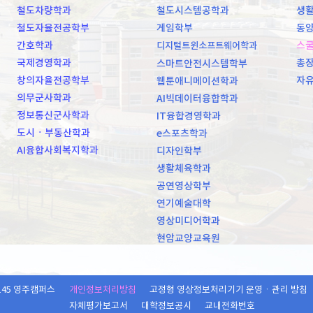
철도차량학과
철도시스템공학과
생활
철도자율전공학부
게임학부
동양
간호학과
스
디지털트윈소프트웨어학과
국제경영학과
총
스마트안전시스템학부
창의자율전공학부
자
웹툰애니메이션학과
의무군사학과
AI빅데이터융합학과
정보통신군사학과
IT융합경영학과
도시ㆍ부동산학과
e스포츠학과
AI융합사회복지학과
디자인학부
생활체육학과
공연영상학부
연기예술대학
영상미디어학과
현암교양교육원
145 영주캠퍼스
개인정보처리방침
고정형 영상정보처리기기 운영ㆍ관리 방침
자체평가보고서
대학정보공시
교내전화번호