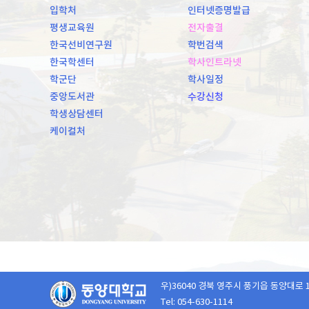
입학처
인터넷증명발급
평생교육원
전자출결
한국선비연구원
학번검색
한국학센터
학사인트라넷
학군단
학사일정
중앙도서관
수강신청
학생상담센터
케이컬처
우)36040 경북 영주시 풍기읍 동양대로 
Tel: 054-630-1114