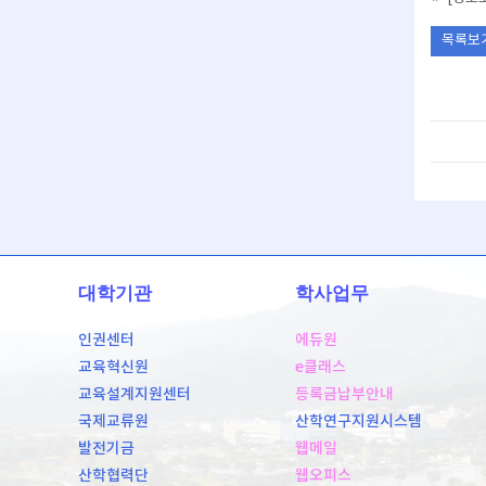
목록보
대학기관
학사업무
인권센터
에듀원
교육혁신원
e클래스
교육설계지원센터
등록금납부안내
국제교류원
산학연구지원시스템
발전기금
웹메일
산학협력단
웹오피스