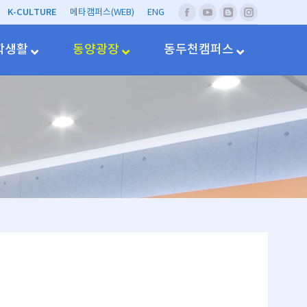
K-CULTURE
메타캠퍼스(WEB)
ENG
페
유
네
Instagram
이
투
이
스
브
버
학생활
동양광장
동두천캠퍼스
북
블
러
그