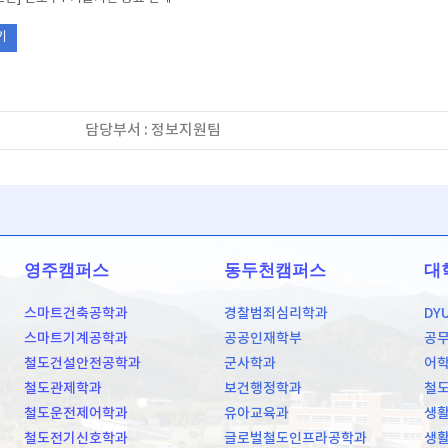
기
담당부서 : 정보지원팀
영주캠퍼스
동두천캠퍼스
대
스마트건축공학과
경찰범죄심리학과
DY
스마트기계공학과
공공인재학부
공
철도건설안전공학과
군사학과
어
철도관제학과
보건행정학과
철
철도운전제어학과
유아교육과
생활
철도전기신호학과
글로벌철도인프라공학과
생활