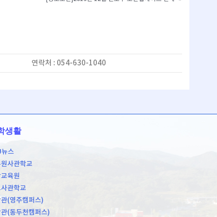
연락처 : 054-630-1040
학생활
U뉴스
무원사관학교
학교육원
도사관학교
관(영주캠퍼스)
관(동두천캠퍼스)