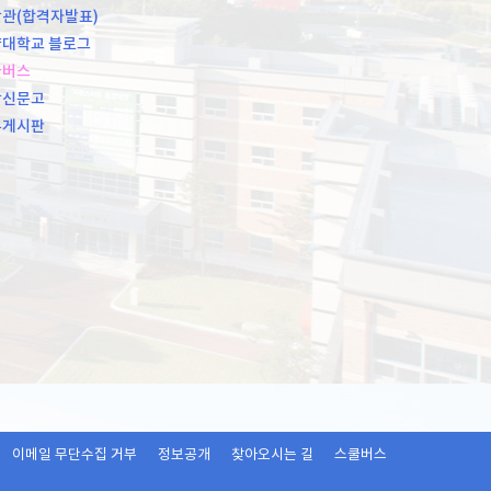
관(합격자발표)
대학교 블로그
쿨버스
장신문고
유게시판
이메일 무단수집 거부
정보공개
찾아오시는 길
스쿨버스