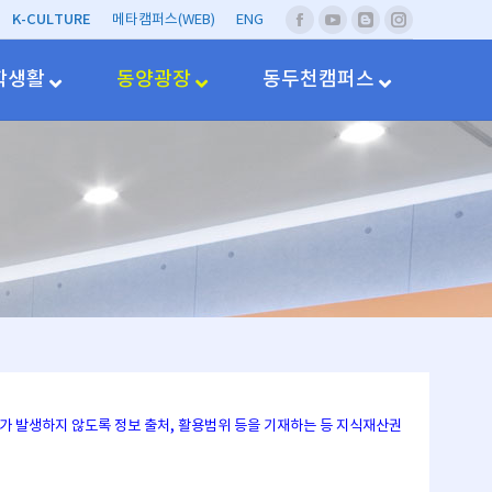
K-CULTURE
메타캠퍼스(WEB)
ENG
페
유
네
Instagram
이
투
이
스
브
버
학생활
동양광장
동두천캠퍼스
북
블
러
그
문제가 발생하지 않도록 정보 출처, 활용범위 등을 기재하는 등 지식재산권