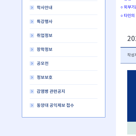
○ 외부기
학사안내
○ 타인의
특강행사
취업정보
2
장학정보
작성
공모전
정보보호
감염병 관련공지
동양대 공익제보 접수