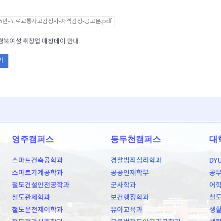
25년-도로교통사고감정사-자격검정-공고문.pdf
5 경북여성 취창업 매칭데이 안내
기
영주캠퍼스
동두천캠퍼스
대
스마트건축공학과
경찰범죄심리학과
DY
스마트기계공학과
공공인재학부
공
철도건설안전공학과
군사학과
어
철도관제학과
보건행정학과
철
철도운전제어학과
유아교육과
생활