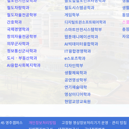
철도전기신호학과
글로벌철도인프라공학과
생활
철도차량학과
철도시스템공학과
생활
철도자율전공학부
게임학부
동양
간호학과
스
디지털트윈소프트웨어학과
국제경영학과
총
스마트안전시스템학부
창의자율전공학부
자
웹툰애니메이션학과
의무군사학과
AI빅데이터융합학과
정보통신군사학과
IT융합경영학과
도시ㆍ부동산학과
e스포츠학과
AI융합사회복지학과
디자인학부
생활체육학과
공연영상학부
연기예술대학
영상미디어학과
현암교양교육원
145 영주캠퍼스
개인정보처리방침
고정형 영상정보처리기기 운영ㆍ관리 방침