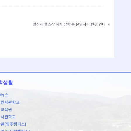
일신재 헬스장 하계 방학 중 운영시간 변경 안내
»
학생활
U뉴스
무원사관학교
학교육원
도사관학교
관(영주캠퍼스)