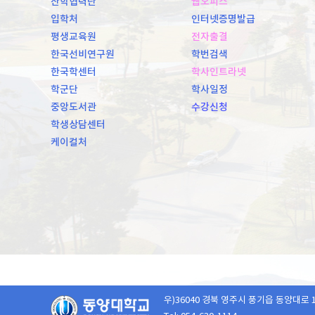
산학협력단
웹오피스
입학처
인터넷증명발급
평생교육원
전자출결
한국선비연구원
학번검색
한국학센터
학사인트라넷
학군단
학사일정
중앙도서관
수강신청
학생상담센터
케이컬처
우)36040 경북 영주시 풍기읍 동양대로 