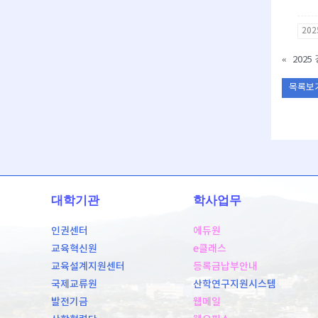
20
«
202
목록보
대학기관
학사업무
인권센터
에듀원
교육혁신원
e클래스
교육설계지원센터
등록금납부안내
국제교류원
산학연구지원시스템
발전기금
웹메일