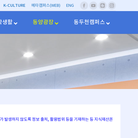
K-CULTURE
메타캠퍼스(WEB)
ENG
페
유
네
Instagram
이
투
이
스
브
버
학생활
동양광장
동두천캠퍼스
북
블
러
그
문제가 발생하지 않도록 정보 출처, 활용범위 등을 기재하는 등 지식재산권