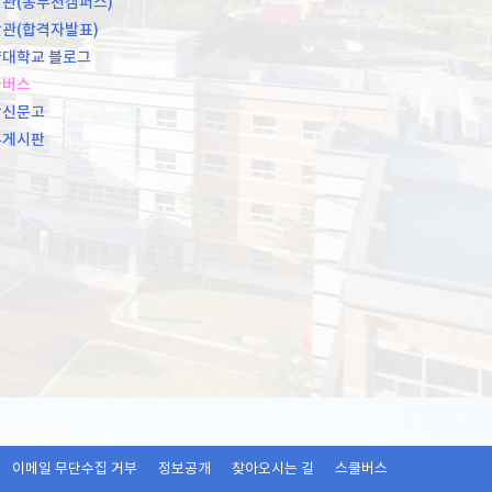
관(동두천캠퍼스)
관(합격자발표)
대학교 블로그
쿨버스
장신문고
유게시판
이메일 무단수집 거부
정보공개
찾아오시는 길
스쿨버스