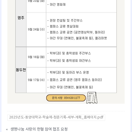
2025년도-동양대학교-학술제-청춘기록-세부-계획_홈페이지.pdf
«
생명나눔 사랑의 헌혈 참여 협조 요청