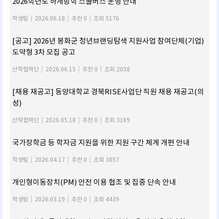
2026학년도 하계방학 스쿨버스 운행 안내
학생팀
|
2026.06.18
|
추천 0
|
조회 5176
[공고] 2026년 봉화군 청년브랜딩탐색 지원사업 참여단체(기업)
도약형 3차 모집 공고
산학협력단
|
2026.06.15
|
추천 0
|
조회 2058
[채용 재공고] 동양대학교 경북RISE사업단 직원 채용 재공고(의
성)
산학협력단
|
2026.05.18
|
추천 0
|
조회 3169
국가장학금 등 학자금 지원을 위한 지원 구간 체계 개편 안내
학생팀
|
2026.04.17
|
추천 0
|
조회 3857
개인형이동장치(PM) 안전 이용 협조 및 집중 단속 안내
학생팀
|
2026.03.19
|
추천 0
|
조회 4439