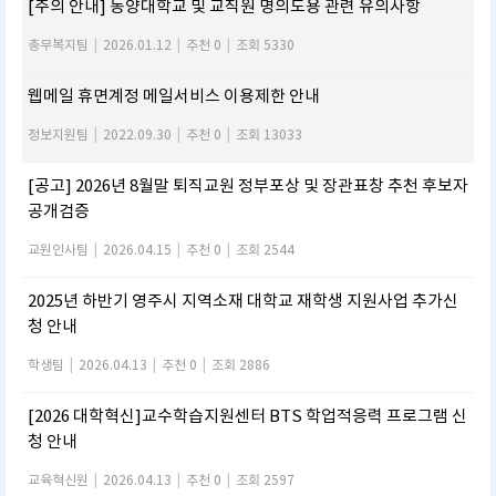
[주의 안내] 동양대학교 및 교직원 명의도용 관련 유의사항
총무복지팀
|
2026.01.12
|
추천 0
|
조회 5330
웹메일 휴면계정 메일서비스 이용제한 안내
정보지원팀
|
2022.09.30
|
추천 0
|
조회 13033
[공고] 2026년 8월말 퇴직교원 정부포상 및 장관표창 추천 후보자
공개검증
교원인사팀
|
2026.04.15
|
추천 0
|
조회 2544
2025년 하반기 영주시 지역소재 대학교 재학생 지원사업 추가신
청 안내
학생팀
|
2026.04.13
|
추천 0
|
조회 2886
[2026 대학혁신]교수학습지원센터 BTS 학업적응력 프로그램 신
청 안내
교육혁신원
|
2026.04.13
|
추천 0
|
조회 2597