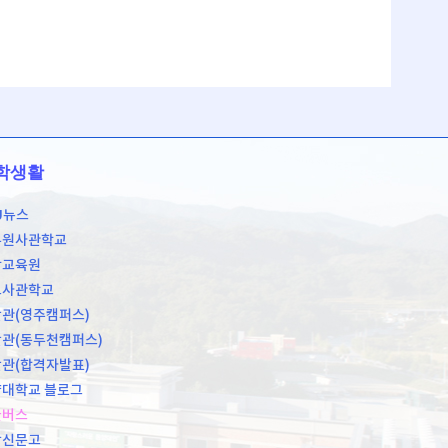
학생활
U뉴스
무원사관학교
학교육원
도사관학교
관(영주캠퍼스)
관(동두천캠퍼스)
관(합격자발표)
대학교 블로그
쿨버스
장신문고