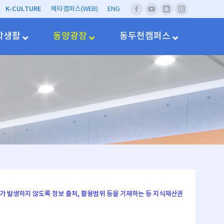
K-CULTURE
메타캠퍼스(WEB)
ENG
페
유
네
Instagram
이
투
이
스
브
버
학생활
동양광장
동두천캠퍼스
북
블
러
그
문제가 발생하지 않도록 정보 출처, 활용범위 등을 기재하는 등 지식재산권