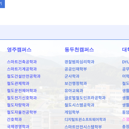
기
영주캠퍼스
동두천캠퍼스
대
스마트건축공학과
경찰범죄심리학과
DY
스마트기계공학과
공공인재학부
공
철도건설안전공학과
군사학과
어
철도관제학과
보건행정학과
철
철도운전제어학과
유아교육과
생활
철도전기신호학과
글로벌철도인프라공학과
생활
철도차량학과
철도시스템공학과
생활
철도자율전공학부
게임학부
동양
간호학과
스
디지털트윈소프트웨어학과
국제경영학과
총
스마트안전시스템학부