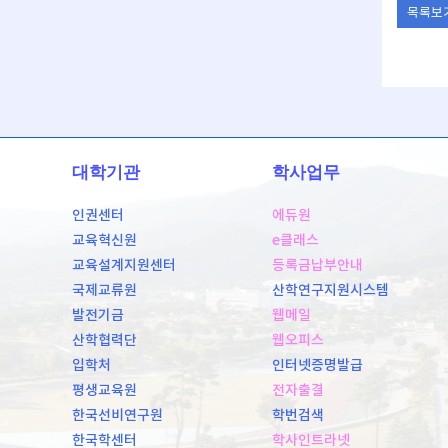
목록보
대학기관
학사업무
인권센터
에듀원
교육혁신원
e클래스
교육설계지원센터
등록금납부안내
국제교류원
산학연구지원시스템
발전기금
웹메일
산학협력단
웹오피스
입학처
인터넷증명발급
평생교육원
전자출결
한국선비연구원
학번검색
한국학센터
학사인트라넷