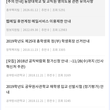
[주의 안내] 동양대학교 및 교직원 명의도용 관련 유의사항
총무복지팀
|
2026.01.12
|
추천 0
|
조회 5291
웹메일 휴면계정 메일서비스 이용제한 안내
정보지원팀
|
2022.09.30
|
추천 0
|
조회 12983
2019학년도 제25대 총학생회 정(부) 학생회장 선거안내
장학복지팀
|
2018.11.23
|
추천 0
|
조회 3305
[모집] 2018년 공직박람회 참가신청 안내 : ~11/28(수)까지 (인사
혁신처 주관)
공무원사관학교
|
2018.11.21
|
추천 0
|
조회 3169
2019학년도 공무원사관학교 재학생 입교 선발시험 (정기평가) 안
내
공무원사관학교
|
2018.11.21
|
추천 0
|
조회 3245