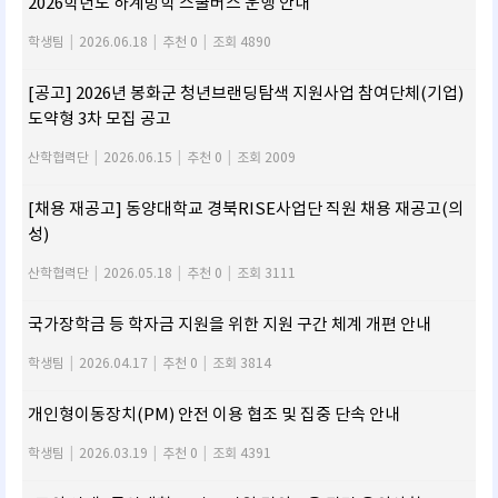
2026학년도 하계방학 스쿨버스 운행 안내
학생팀
|
2026.06.18
|
추천 0
|
조회 4890
[공고] 2026년 봉화군 청년브랜딩탐색 지원사업 참여단체(기업)
도약형 3차 모집 공고
산학협력단
|
2026.06.15
|
추천 0
|
조회 2009
[채용 재공고] 동양대학교 경북RISE사업단 직원 채용 재공고(의
성)
산학협력단
|
2026.05.18
|
추천 0
|
조회 3111
국가장학금 등 학자금 지원을 위한 지원 구간 체계 개편 안내
학생팀
|
2026.04.17
|
추천 0
|
조회 3814
개인형이동장치(PM) 안전 이용 협조 및 집중 단속 안내
학생팀
|
2026.03.19
|
추천 0
|
조회 4391