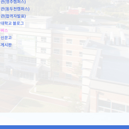
관(영주캠퍼스)
관(동두천캠퍼스)
관(합격자발표)
대학교 블로그
쿨버스
장신문고
유게시판