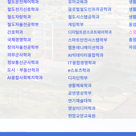
철도운전제어학과
유아교육과
생활
철도전기신호학과
글로벌철도인프라공학과
생활
철도차량학과
철도시스템공학과
생활
철도자율전공학부
게임학부
동양
간호학과
스
디지털트윈소프트웨어학과
국제경영학과
총
스마트안전시스템학부
창의자율전공학부
자
웹툰애니메이션학과
의무군사학과
AI빅데이터융합학과
정보통신군사학과
IT융합경영학과
도시ㆍ부동산학과
e스포츠학과
AI융합사회복지학과
디자인학부
생활체육학과
공연영상학부
연기예술대학
영상미디어학과
현암교양교육원