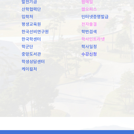
발전기금
웹메일
산학협력단
웹오피스
입학처
인터넷증명발급
평생교육원
전자출결
한국선비연구원
학번검색
한국학센터
학사인트라넷
학군단
학사일정
중앙도서관
수강신청
학생상담센터
케이컬처