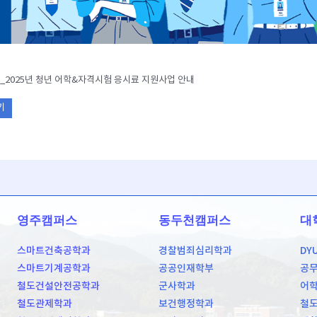
_2025년 청년 어학&자격시험 응시료 지원사업 안내
기
영주캠퍼스
동두천캠퍼스
대
스마트건축공학과
경찰범죄심리학과
DY
스마트기계공학과
공공인재학부
공
철도건설안전공학과
군사학과
어
철도관제학과
보건행정학과
철