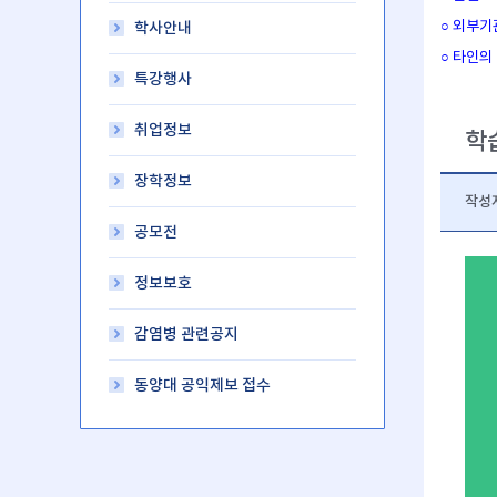
○ 외부기
학사안내
○ 타인의
특강행사
취업정보
학
장학정보
작성
공모전
정보보호
감염병 관련공지
동양대 공익제보 접수