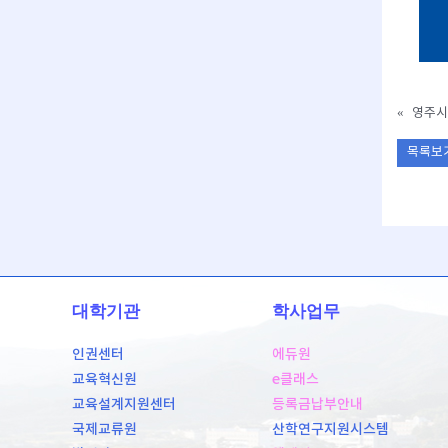
«
영주시
목록보
대학기관
학사업무
인권센터
에듀원
교육혁신원
e클래스
교육설계지원센터
등록금납부안내
국제교류원
산학연구지원시스템