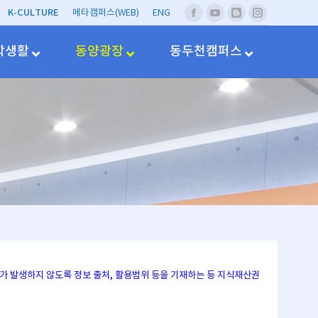
K-CULTURE
메타캠퍼스(WEB)
ENG
페
유
네
Instagram
이
투
이
스
브
버
학생활
동양광장
동두천캠퍼스
북
블
러
그
문제가 발생하지 않도록 정보 출처, 활용범위 등을 기재하는 등 지식재산권