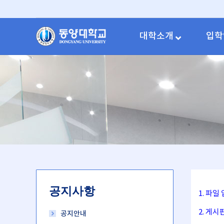
대학소개
입학
공지사항
1. 파
2. 게
공지안내