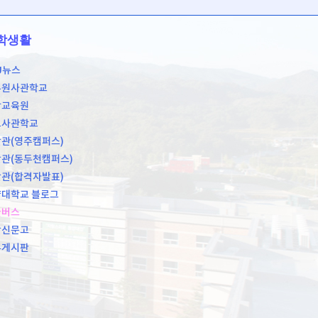
학생활
U뉴스
무원사관학교
학교육원
도사관학교
관(영주캠퍼스)
관(동두천캠퍼스)
관(합격자발표)
대학교 블로그
쿨버스
장신문고
유게시판