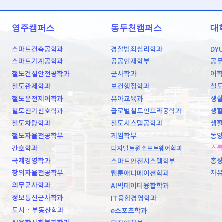
영주캠퍼스
동두천캠퍼스
대
스마트건축공학과
경찰범죄심리학과
DY
스마트기계공학과
공공인재학부
공
철도건설안전공학과
군사학과
어
철도관제학과
보건행정학과
철
철도운전제어학과
유아교육과
생활
철도전기신호학과
글로벌철도인프라공학과
생활
철도차량학과
철도시스템공학과
생활
철도자율전공학부
게임학부
동양
간호학과
스
디지털트윈소프트웨어학과
국제경영학과
총
스마트안전시스템학부
창의자율전공학부
자
웹툰애니메이션학과
의무군사학과
AI빅데이터융합학과
정보통신군사학과
IT융합경영학과
도시ㆍ부동산학과
e스포츠학과