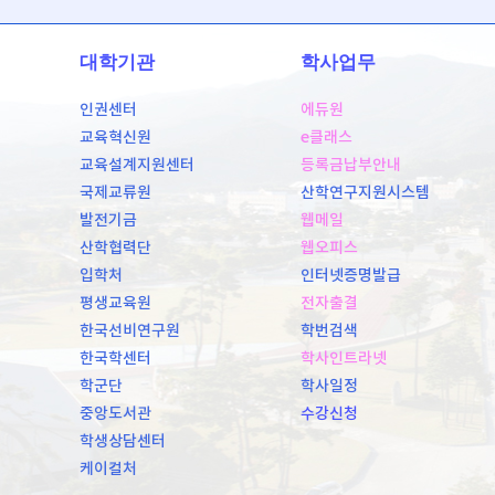
대학기관
학사업무
인권센터
에듀원
교육혁신원
e클래스
교육설계지원센터
등록금납부안내
국제교류원
산학연구지원시스템
발전기금
웹메일
산학협력단
웹오피스
입학처
인터넷증명발급
평생교육원
전자출결
한국선비연구원
학번검색
한국학센터
학사인트라넷
학군단
학사일정
중앙도서관
수강신청
학생상담센터
케이컬처