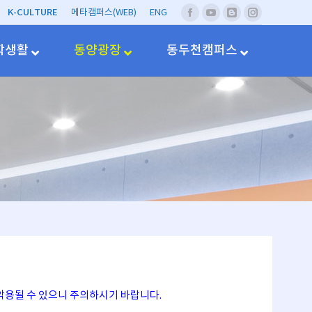
K-CULTURE
메타캠퍼스(WEB)
ENG
페
유
네
Instagram
이
투
이
스
브
버
학생활
동양광장
동두천캠퍼스
북
블
러
그
악용될 수 있으니 주의하시기 바랍니다.