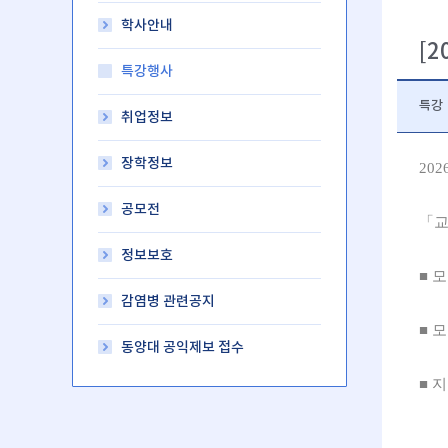
학사안내
[2
특강행사
특강
취업정보
장학정보
20
공모전
「교
정보보호
■ 
감염병 관련공지
■ 모집
동양대 공익제보 접수
■ 