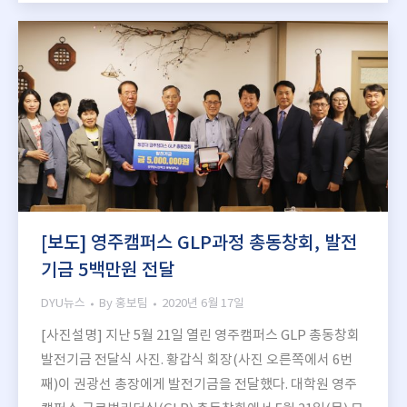
[보도] 영주캠퍼스 GLP과정 총동창회, 발전
기금 5백만원 전달
DYU뉴스
By
홍보팀
2020년 6월 17일
[사진설명] 지난 5월 21일 열린 영주캠퍼스 GLP 총동창회
발전기금 전달식 사진. 황갑식 회장(사진 오른쪽에서 6번
째)이 권광선 총장에게 발전기금을 전달했다. 대학원 영주