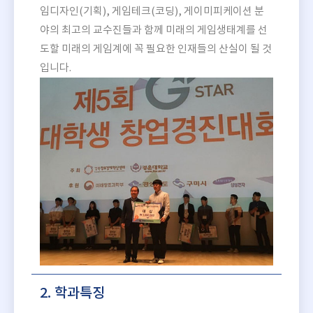
임디자인(기획), 게임테크(코딩), 게이미피케이션 분
야의 최고의 교수진들과 함께 미래의 게임생태계를 선
도할 미래의 게임계에 꼭 필요한 인재들의 산실이 될 것
입니다.
2. 학과특징