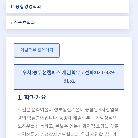
IT융합경영학과
e스포츠학과
게임학부 홈페이지
위치:동두천캠퍼스 게임학부
/
전화:031-839-
9152
1. 학과개요
게임은 문화예술과 정보통신기술이 융합된 4차산업혁
명의 핵심분야입니다. 동양대 게임학부는 게임창작의
노하우를 습득하고, 폭넓은 인문사회학적 소양을 갖춘
게임전문가로 성장시켜드립니다. 우리 게임학부는 게