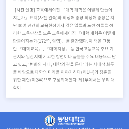
교수동정
By
홍보팀
2016년 10월 17일
[사진 설명] 교육에세이집 『대학 개혁은 어떻게 만들어
지는가』표지(사진 왼쪽)와 최성해 총장 최성해 총장은 지
난 30여 년간의 교육현장에서 겪은 일들과 느낀 점들을 정
리한 교육단상을 모은 교육에세이집 『대학 개혁은 어떻게
만들어지는가(172쪽, 알렙)』를 출간했다. 이 책은 그동
안 『대학교육』, 『대학지성』 등 한국고등교육 주요 기
관지와 일간지에 기고한 칼럼이나 글들을 주요 내용으로 담
고 있고, ‘변화의 시대, 대학의 길을 묻다’라는 시대적 화두
를 바탕으로 대학의 미래를 이야기하다(제1부)와 청춘을
위한 제언(제2부)으로 구성되어있다. 제1부에서는 우리 대
학이…