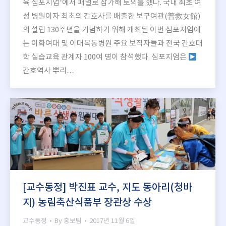
육 심포지엄’에서 패널로 참가해 토의를 했다. 국내 최초 여
성 병원이자 최초의 간호사를 배출한 보구여관(普救女館)
의 설립 130주년을 기념하기 위해 개최된 이번 심포지엄에
는 이화여대 및 이대목동병원 주요 보직자들과 전국 간호대
학 실습교육 관계자 100여 명이 참석했다. 심포지엄은
간호역사 뿌리…
[교수동정] 박진표 교수, 지도 동아리(청바
지) 농림축산식품부 장관상 수상
교수동정
By
홍보팀
2017년 11월 6일