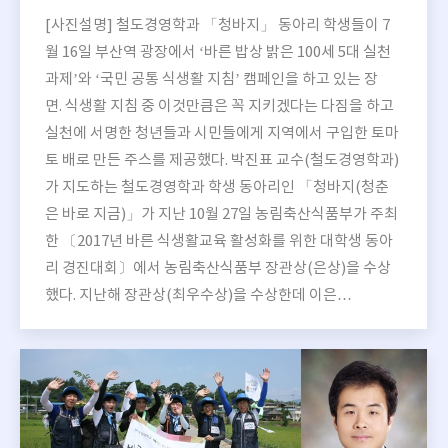
[사진설명] 철도경영학과 「청바지」 동아리 학생들이 7
월 16일 부산역 광장에서 ‘바른 밥상 밝은 100세 5대 실천
과제’와 ‘국민 공통 식생활 지침’ 캠페인을 하고 있는 장
면. 식생활 지침 중 이것만큼은 꼭 지키겠다는 다짐을 하고
실천에 서명한 청년들과 시민들에게 지역에서 구입한 토마
토 배로 만든 주스를 제공했다. 박진표 교수(철도경영학과)
가 지도하는 철도경영학과 학생 동아리인 「청바지(청춘
은 바로 지금)」가 지난 10월 27일 농림축산식품부가 주최
한 〔2017년 바른 식생활교육 활성화를 위한 대학생 동아
리 경진대회〕에서 농림축산식품부 장관상(은상)을 수상
했다. 지난해 장관상(최우수상)을 수상한데 이은…