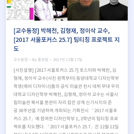
[교수동정] 박해천, 김형재, 정이삭 교수,
[2017 서울포커스 25.7] 팀티칭 프로젝트 지
도
교수동정
By
홍보팀
2017년 12월 17일
[사진설명] [2017 서울포커스 25.7] 포스터와 박해천, 김
형재, 정이삭 교수(사진 왼쪽부터) 동양대학교 디자인학부
학생(예비 디자이너)들의 공식 미술관 전시 데뷔 무대 우리
대학교 디자인학부 박해천, 김형재, 정이삭 교수는 서울시
립미술관 북서울 분관이 자리 잡은 상계 신기사지의 준
공 30주년을 기념하여 개최되는 기획전시 「2017 서울포
커스 25.7」에 참여한 디자인학부 1, 2학년의 팀티칭 프로
젝트를 지도했다. 「2017 서울포커스 25.7」은 12월 12일