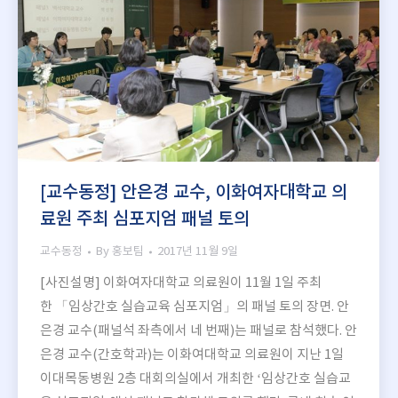
[교수동정] 안은경 교수, 이화여자대학교 의
료원 주최 심포지엄 패널 토의
교수동정
By
홍보팀
2017년 11월 9일
[사진설명] 이화여자대학교 의료원이 11월 1일 주최
한 「임상간호 실습교육 심포지엄」의 패널 토의 장면. 안
은경 교수(패널석 좌측에서 네 번째)는 패널로 참석했다. 안
은경 교수(간호학과)는 이화여대학교 의료원이 지난 1일
이대목동병원 2층 대회의실에서 개최한 ‘임상간호 실습교