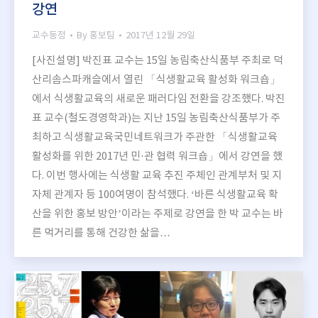
강연
교수동정
By
홍보팀
2017년 12월 29일
[사진설명] 박진표 교수는 15일 농림축산식품부 주최로 덕
산리솜스파캐슬에서 열린 「식생활교육 활성화 워크숍」
에서 식생활교육의 새로운 패러다임 전환을 강조했다. 박진
표 교수(철도경영학과)는 지난 15일 농림축산식품부가 주
최하고 식생활교육국민네트워크가 주관한 「식생활교육
활성화를 위한 2017년 민·관 협력 워크숍」에서 강연을 했
다. 이번 행사에는 식생활 교육 추진 주체인 관계부처 및 지
자체 관계자 등 100여명이 참석했다. ‘바른 식생활교육 확
산을 위한 홍보 방안’이라는 주제로 강연을 한 박 교수는 바
른 먹거리를 통해 건강한 삶을…