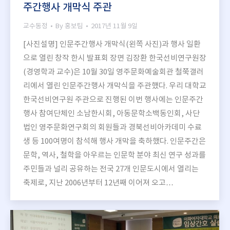
주간행사 개막식 주관
교수동정
By
홍보팀
2017년 11월 9일
[사진설명] 인문주간행사 개막식(왼쪽 사진)과 행사 일환
으로 열린 창작 한시 발표회 장면 김장환 한국선비연구원장
(경영학과 교수)은 10월 30일 영주문화예술회관 철쭉갤러
리에서 열린 인문주간행사 개막식을 주관했다. 우리 대학교
한국선비연구원 주관으로 진행된 이번 행사에는 인문주간
행사 참여단체인 소남한시회, 아동문학소백동인회, 사단
법인 영주문화연구회의 회원들과 경북선비아카데미 수료
생 등 100여명이 참석해 행사 개막을 축하했다. 인문주간은
문학, 역사, 철학을 아우르는 인문학 분야 최신 연구 성과를
주민들과 널리 공유하는 전국 27개 인문도시에서 열리는
축제로, 지난 2006년부터 12년째 이어져 오고…