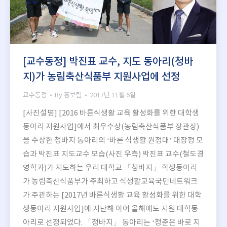
[교수동정] 박진표 교수, 지도 동아리(청바
지)가 농림축산식품부 지원사업에 선정
교수동정
By
홍보팀
2017년 11월 6일
[사진설명] [2016 바른식생활 교육 활성화를 위한 대학생
동아리 지원사업]에서 최우수상(농림축산식품부 장관상)
을 수상한 청바지 동아리의 ‘바른 식생활 원정대’ 대장정 모
습과 박진표 지도교수 모습(사진 우측) 박진표 교수(철도경
영학과)가 지도하는 우리 대학교 「청바지」 학생동아리
가 농림축산식품부가 주최하고 식생활교육국민네트워크
가 주관하는 [2017년 바른식생활 교육 활성화를 위한 대학
생동아리 지원사업]에 지난해 이어 올해에도 지원 대학동
아리로 선정되었다. 「청바지」 동아리는 ‘청춘은 바로 지