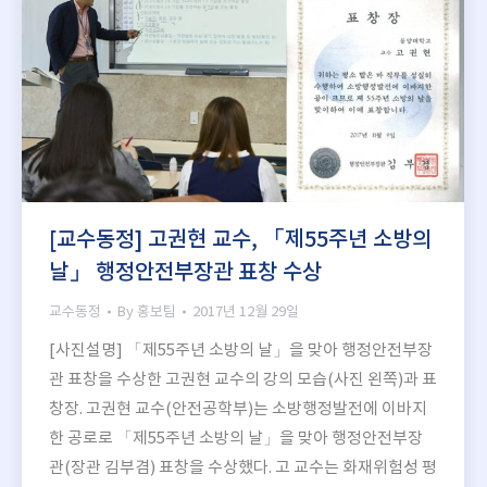
[교수동정] 고권현 교수, 「제55주년 소방의
날」 행정안전부장관 표창 수상
교수동정
By
홍보팀
2017년 12월 29일
[사진설명] 「제55주년 소방의 날」을 맞아 행정안전부장
관 표창을 수상한 고권현 교수의 강의 모습(사진 왼쪽)과 표
창장. 고권현 교수(안전공학부)는 소방행정발전에 이바지
한 공로로 「제55주년 소방의 날」을 맞아 행정안전부장
관(장관 김부겸) 표창을 수상했다. 고 교수는 화재위험성 평