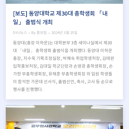
[보도] 동양대학교 제30대 총학생회 「내
일」 출범식 개최
DYU뉴스
By
홍보팀
2024년 3월 25일
동양대(총장 이하운)는 대학본부 3층 세미나실에서 제30
대 「내일」 총학생회 출범식을 개최했다. 동양대 이하운
총장, 지수욱 기획조정실장, 박혜숙 취업학생처장, 김태완
입학홍보처장, 김대일 학군단장과 손영광 총학생회장, 손
가현 부총학생회장, 유채훈 부총학생회장 외 임원 학생들
이 참석한 가운데 선서식, 출범선언, 축사, 고사 등 순으로
행사를 진행했다.