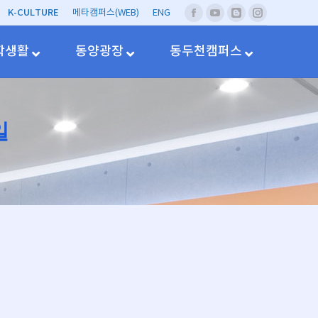
K-CULTURE
메타캠퍼스(WEB)
ENG
페
유
네
Instagram
이
투
이
스
브
버
학생활
동양광장
동두천캠퍼스
북
블
러
그
일