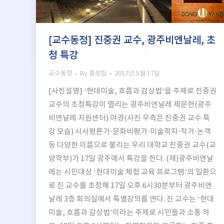
[교수동정] 진중권 교수, 광주비엔날레, 초
청 특강
교수동정
By
홍보팀
2017년 5월 17일
[사진설명] ‘현대미술, 흐름과 감상법’을 주제로 진중권
교수의 초청특강이 열리는 광주비엔날레 제문헌(광주
비엔날레 지원센터) 야경(사진 우측은 진중권 교수 특
강 모습) 시사평론가·문화비평가·미술학자·작가·논객
등 다양한 이름으로 불리는 우리 대학교 진중권 교수(교
양학부)가 17일 광주에서 특강을 한다. (재)광주비엔날
레는 시민대상 ‘현대미술 체험 교육 프로그램’의 일환으
로 진 교수를 초청해 17일 오후 6시30분부터 광주비엔
날레 3층 회의실에서 특별강의를 연다. 진 교수는 ‘현대
미술, 흐름과 감상법’이라는 주제로 시민들과 소통 하