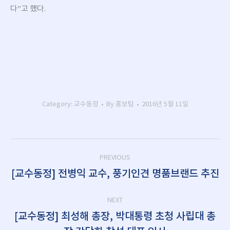
다”고 했다.
Category:
교수동정
By
홍보팀
2016년 5월 11일
Post
PREVIOUS
navigation
[교수동정] 전병익 교수, 풍기인견 명품브랜드 추진
Previous
post:
NEXT
[교수동정] 최성해 총장, 박대통령 초청 사립대 총
Next