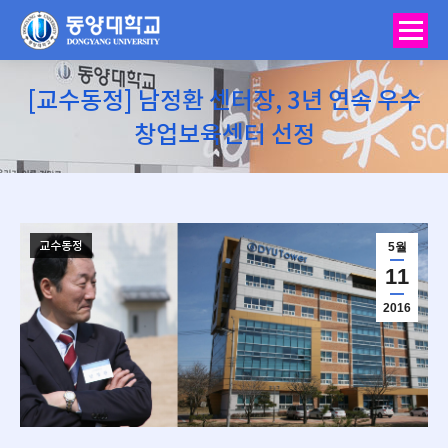
[교수동정] 남정환 센터장, 3년 연속 우수
창업보육센터 선정
You are here:
교수동정
5월
11
2016