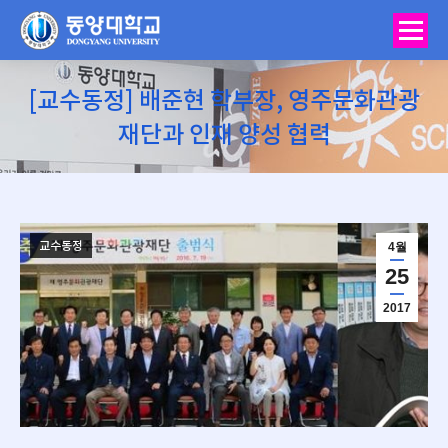
[교수동정] 배준현 학부장, 영주문화관광
재단과 인재 양성 협력
You are here:
교수동정
4월
25
2017