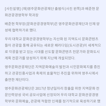
[
사진설명
] (
재
)
영주문화관광재단 출범식
(
사진 왼쪽
)
과 배준현 문
화관광경영학부 학과장
배준현 학부장
(
문화관광경영학부
)
은 영주문화관광재단과 인재 양
성에 협력하가로 했다
.
우리 대학교 문화관광경영학부는 자산화 된 지역도시 문화콘텐츠
들이 관광을 통해 공유되는 새로운 패러다임
(
도시관광
)
이 세계적으
로 각광을 받고 있는 시대를 선도할 문화콘텐츠 전문가와 문화도시
계획 전문가를 양성하기 위해 지난해 개설되었다
.
영주문화관광재단은 지역문화예술의 발전과 시민문화복지를 증진
하고 관광진흥사업과 축제의 효율적인 추진을 위하여 영주시에서
출연한 재단이다
.
영주문화관광재단은
2017
년 청년일자리 창출을 위한 지역문화 전
문인력양성 국비 공모사업에 선정되어 우리 대학교 문화관광경영
학부와 문화예술
,
관광에 적합한 인재를 정기적으로 육성하기로 했