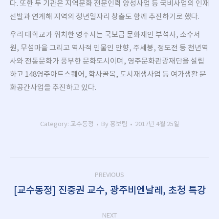
다
.
또한 두 기관은 지역문화 전문인력 양성사업 등 국비사업의 인재
선발과 연계해 지역의 청년일자리 창출도 함께 추진하기로 했다
.
우리 대학교가 위치한 영주시는 국보급 문화재인 부석사
,
소수서
원
,
무섬마을 그리고 역사적 인물인 안향
,
주세붕
,
정도전 등 천년역
사와 전통문화가 풍부한 문화도시이며
,
영주문화관광재단을 설립
하고
148
영주아트스퀘어
,
학사골목
,
도시재생사업 등 여가생활 문
화공간사업을 추진하고 있다
.
Category:
교수동정
By
홍보팀
2017년 4월 25일
Post
PREVIOUS
navigation
[교수동정] 진중권 교수, 광주비엔날레, 초청 특강
Previous
post:
NEXT