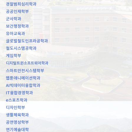
경찰범죄심리학과
공공인재학부
군사학과
보건행정학과
유아교육과
글로벌철도인프라공학과
철도시스템공학과
게임학부
디지털트윈소프트웨어학과
스마트안전시스템학부
웹툰애니메이션학과
AI빅데이터융합학과
IT융합경영학과
e스포츠학과
디자인학부
생활체육학과
공연영상학부
연기예술대학