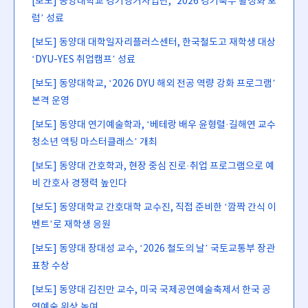
[보도] 동양대학교 경기앵커사업단, ‘2026 경기북부 활성화 포
럼’ 성료
[보도] 동양대 대학일자리플러스센터, 한국철도고 재학생 대상
‘DYU-YES 취업캠프’ 성료
[보도] 동양대학교, ‘2026 DYU 해외 전공 역량 강화 프로그램’
본격 운영
[보도] 동양대 연기예술학과, ‘베테랑 배우 윤형렬·길해연 교수
청소년 액팅 마스터클래스’ 개최
[보도] 동양대 간호학과, 현장 중심 진로·취업 프로그램으로 예
비 간호사 경쟁력 높인다
[보도] 동양대학교 간호대학 교수진, 직접 준비한 ‘깜짝 간식 이
벤트’로 재학생 응원
[보도] 동양대 장대성 교수, ‘2026 철도의 날’ 국토교통부 장관
표창 수상
[보도] 동양대 김진만 교수, 미국 국제공연예술축제서 한국 공
연예술 위상 높여