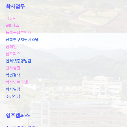
학사업무
에듀원
e클래스
등록금납부안내
산학연구지원시스템
웹메일
웹오피스
인터넷증명발급
전자출결
학번검색
학사인트라넷
학사일정
수강신청
영주캠퍼스