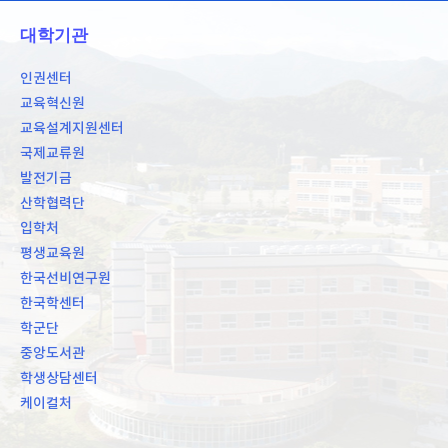
대학기관
인권센터
교육혁신원
교육설계지원센터
국제교류원
발전기금
산학협력단
입학처
평생교육원
한국선비연구원
한국학센터
학군단
중앙도서관
학생상담센터
케이컬처