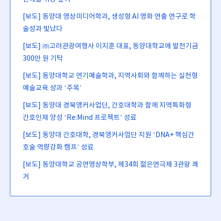
[보도] 동양대 영상미디어학과, 생성형 AI 영화 연출 연구로 학
술성과 빛났다
[보도] ㈜고려관광여행사 이지훈 대표, 동양대학교에 발전기금
300만 원 기탁
[보도] 동양대학교 연기예술학과, 지역사회와 함께하는 실천형
예술교육 성과 ‘주목’
[보도] 동양대 경북앵커사업단, 간호대학과 함께 지역특화형
간호인재 양성 ‘Re:Mind 프로젝트’ 성료
[보도] 동양대 간호대학, 경북앵커사업단 지원 ‘DNA+ 핵심간
호술 역량강화 캠프’ 성료
[보도] 동양대학교 공연영상학부, 제34회 젊은연극제 3관왕 쾌
거