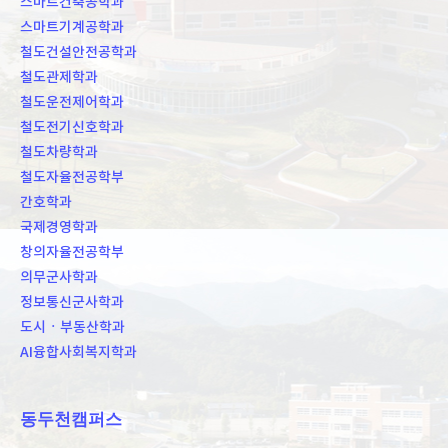
스마트건축공학과
스마트기계공학과
철도건설안전공학과
철도관제학과
철도운전제어학과
철도전기신호학과
철도차량학과
철도자율전공학부
간호학과
국제경영학과
창의자율전공학부
의무군사학과
정보통신군사학과
도시ㆍ부동산학과
AI융합사회복지학과
동두천캠퍼스