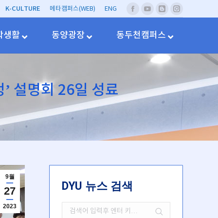
K-CULTURE
메타캠퍼스(WEB)
ENG
페
유
네
Instagram
이
투
이
스
브
버
학생활
동양광장
동두천캠퍼스
북
블
러
그
’ 설명회 26일 성료
9월
DYU 뉴스 검색
27
2023
Search: