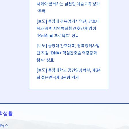
사회와 함께하는 실천형 예술교육 성과
‘주목’
[보도] 동양대 경북앵커사업단, 간호대
학과 함께 지역특화형 간호인재 양성
‘Re:Mind 프로젝트’ 성료
[보도] 동양대 간호대학, 경북앵커사업
단 지원 ‘DNA+ 핵심간호술 역량강화
캠프’ 성료
[보도] 동양대학교 공연영상학부, 제34
회 젊은연극제 3관왕 쾌거
학생활
U뉴스