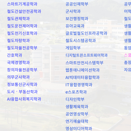
스마트기계공학과
공공인재학부
공
철도건설안전공학과
군사학과
어
철도관제학과
보건행정학과
철
철도운전제어학과
유아교육과
생활
철도전기신호학과
글로벌철도인프라공학과
생활
철도차량학과
철도시스템공학과
생활
철도자율전공학부
게임학부
동양
간호학과
스
디지털트윈소프트웨어학과
국제경영학과
총
스마트안전시스템학부
창의자율전공학부
자
웹툰애니메이션학과
의무군사학과
AI빅데이터융합학과
정보통신군사학과
IT융합경영학과
도시ㆍ부동산학과
e스포츠학과
AI융합사회복지학과
디자인학부
생활체육학과
공연영상학부
연기예술대학
영상미디어학과