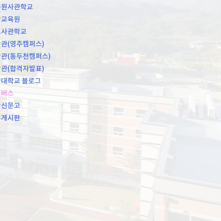
무원사관학교
학교육원
도사관학교
관(영주캠퍼스)
관(동두천캠퍼스)
관(합격자발표)
대학교 블로그
쿨버스
장신문고
유게시판