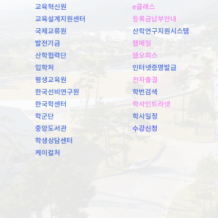
교육혁신원
e클래스
교육설계지원센터
등록금납부안내
국제교류원
산학연구지원시스템
발전기금
웹메일
산학협력단
웹오피스
입학처
인터넷증명발급
평생교육원
전자출결
한국선비연구원
학번검색
한국학센터
학사인트라넷
학군단
학사일정
중앙도서관
수강신청
학생상담센터
케이컬처