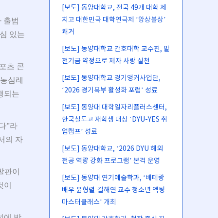
[보도] 동양대학교, 전국 49개 대학 제
치고 대한민국 대학연극제 ‘앙상블상’
 출범
쾌거
관심 있는
[보도] 동양대학교 간호대학 교수진, 발
전기금 약정으로 제자 사랑 실천
포츠 콘
[보도] 동양대학교 경기앵커사업단,
 농심레
‘2026 경기북부 활성화 포럼’ 성료
진행되는
[보도] 동양대 대학일자리플러스센터,
한국철도고 재학생 대상 ‘DYU-YES 취
다”라
업캠프’ 성료
서의 자
[보도] 동양대학교, ‘2026 DYU 해외
전공 역량 강화 프로그램’ 본격 운영
 발판이
[보도] 동양대 연기예술학과, ‘베테랑
것이
배우 윤형렬·길해연 교수 청소년 액팅
마스터클래스’ 개최
성에 박