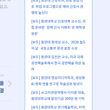
[보도] 동양대 간호학과, 현장 중심 진
있고,
로·취업 프로그램으로 예비 간호사 경
쟁력 높인다
[보도] 동양대학교 간호대학 교수진, 직
접 준비한 ‘깜짝 간식 이벤트’로 재학생
응원
[보도] 동양대 장대성 교수, ‘2026 철도
의 날’ 국토교통부 장관 표창 수상
[보도] 동양대 김진만 교수, 미국 국제
공연예술축제서 한국 공연예술 위상 높
여
EXT
[보도] 동양대 영상미디어학과, 생성형
성을
AI 영화 연출 연구로 학술성과 빛났다
체결
[보도] ㈜고려관광여행사 이지훈 대표,
동양대학교에 발전기금 300만 원 기탁
[보도] 동양대학교 연기예술학과, 지역