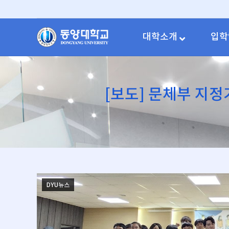
대학소개
입학
[보도] 문체부 지정
DYU뉴스