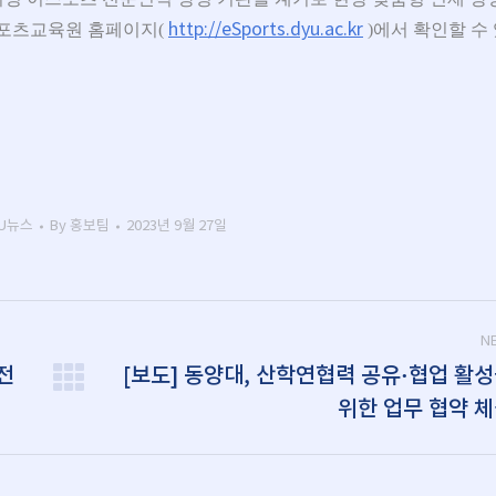
스포츠교육원 홈페이지(
http://eSports.dyu.ac.kr
)에서 확인할 수 
YU뉴스
By
홍보팀
2023년 9월 27일
N
전
[보도] 동양대, 산학연협력 공유·협업 활
Next
위한 업무 협약 
post: