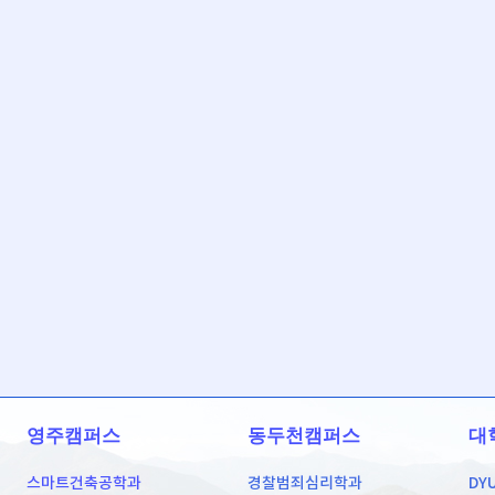
영주캠퍼스
동두천캠퍼스
대
스마트건축공학과
경찰범죄심리학과
DY