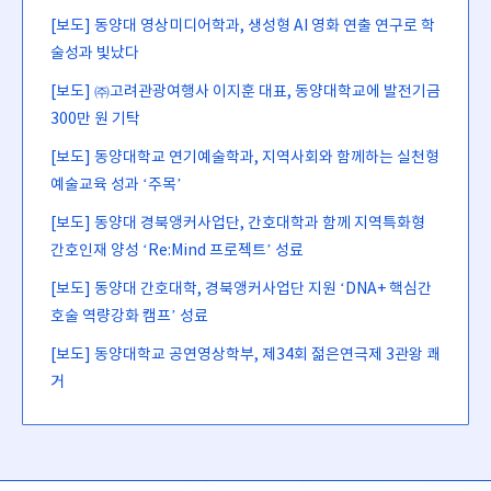
[보도] 동양대 영상미디어학과, 생성형 AI 영화 연출 연구로 학
술성과 빛났다
[보도] ㈜고려관광여행사 이지훈 대표, 동양대학교에 발전기금
300만 원 기탁
[보도] 동양대학교 연기예술학과, 지역사회와 함께하는 실천형
예술교육 성과 ‘주목’
[보도] 동양대 경북앵커사업단, 간호대학과 함께 지역특화형
간호인재 양성 ‘Re:Mind 프로젝트’ 성료
[보도] 동양대 간호대학, 경북앵커사업단 지원 ‘DNA+ 핵심간
호술 역량강화 캠프’ 성료
[보도] 동양대학교 공연영상학부, 제34회 젊은연극제 3관왕 쾌
거