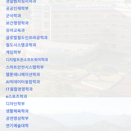
경찰범죄심리학과
공공인재학부
군사학과
보건행정학과
유아교육과
글로벌철도인프라공학과
철도시스템공학과
게임학부
디지털트윈소프트웨어학과
스마트안전시스템학부
웹툰애니메이션학과
AI빅데이터융합학과
IT융합경영학과
e스포츠학과
디자인학부
생활체육학과
공연영상학부
연기예술대학