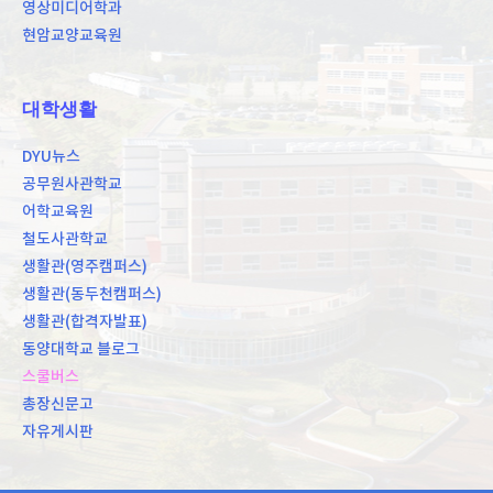
영상미디어학과
현암교양교육원
대학생활
DYU뉴스
공무원사관학교
어학교육원
철도사관학교
생활관(영주캠퍼스)
생활관(동두천캠퍼스)
생활관(합격자발표)
동양대학교 블로그
스쿨버스
총장신문고
자유게시판