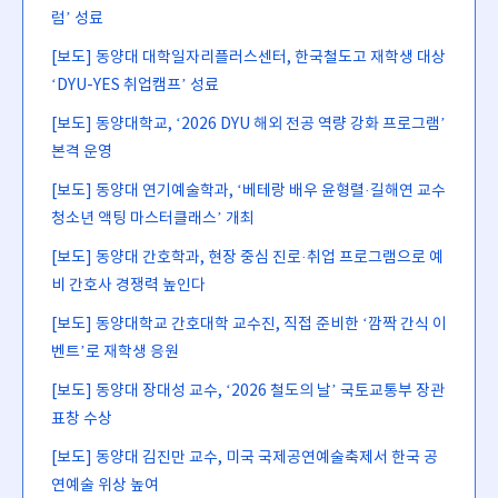
럼’ 성료
[보도] 동양대 대학일자리플러스센터, 한국철도고 재학생 대상
‘DYU-YES 취업캠프’ 성료
[보도] 동양대학교, ‘2026 DYU 해외 전공 역량 강화 프로그램’
본격 운영
[보도] 동양대 연기예술학과, ‘베테랑 배우 윤형렬·길해연 교수
청소년 액팅 마스터클래스’ 개최
[보도] 동양대 간호학과, 현장 중심 진로·취업 프로그램으로 예
비 간호사 경쟁력 높인다
[보도] 동양대학교 간호대학 교수진, 직접 준비한 ‘깜짝 간식 이
벤트’로 재학생 응원
[보도] 동양대 장대성 교수, ‘2026 철도의 날’ 국토교통부 장관
표창 수상
[보도] 동양대 김진만 교수, 미국 국제공연예술축제서 한국 공
연예술 위상 높여