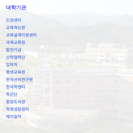
대학기관
인권센터
교육혁신원
교육설계지원센터
국제교류원
발전기금
산학협력단
입학처
평생교육원
한국선비연구원
한국학센터
학군단
중앙도서관
학생상담센터
케이컬처