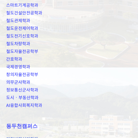
스마트기계공학과
철도건설안전공학과
철도관제학과
철도운전제어학과
철도전기신호학과
철도차량학과
철도자율전공학부
간호학과
국제경영학과
창의자율전공학부
의무군사학과
정보통신군사학과
도시ㆍ부동산학과
AI융합사회복지학과
동두천캠퍼스