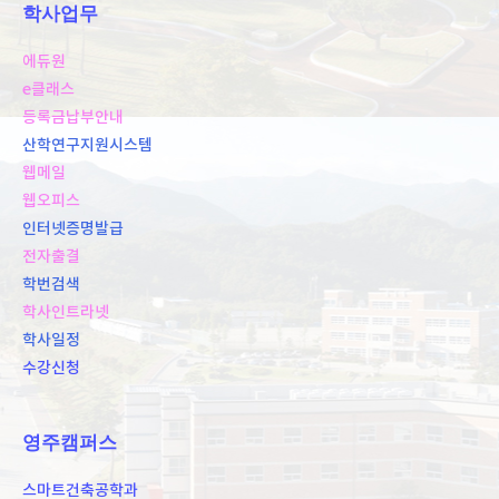
학사업무
에듀원
e클래스
등록금납부안내
산학연구지원시스템
웹메일
웹오피스
인터넷증명발급
전자출결
학번검색
학사인트라넷
학사일정
수강신청
영주캠퍼스
스마트건축공학과