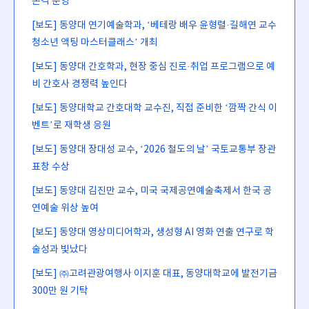
본격 운영
[보도] 동양대 연기예술학과, ‘베테랑 배우 윤형렬·길해연 교수
청소년 액팅 마스터클래스’ 개최
[보도] 동양대 간호학과, 현장 중심 진로·취업 프로그램으로 예
비 간호사 경쟁력 높인다
[보도] 동양대학교 간호대학 교수진, 직접 준비한 ‘깜짝 간식 이
벤트’로 재학생 응원
[보도] 동양대 장대성 교수, ‘2026 철도의 날’ 국토교통부 장관
표창 수상
[보도] 동양대 김진만 교수, 미국 국제공연예술축제서 한국 공
연예술 위상 높여
[보도] 동양대 영상미디어학과, 생성형 AI 영화 연출 연구로 학
술성과 빛났다
[보도] ㈜고려관광여행사 이지훈 대표, 동양대학교에 발전기금
300만 원 기탁