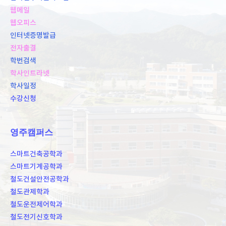
웹메일
웹오피스
인터넷증명발급
전자출결
학번검색
학사인트라넷
학사일정
수강신청
영주캠퍼스
스마트건축공학과
스마트기계공학과
철도건설안전공학과
철도관제학과
철도운전제어학과
철도전기신호학과