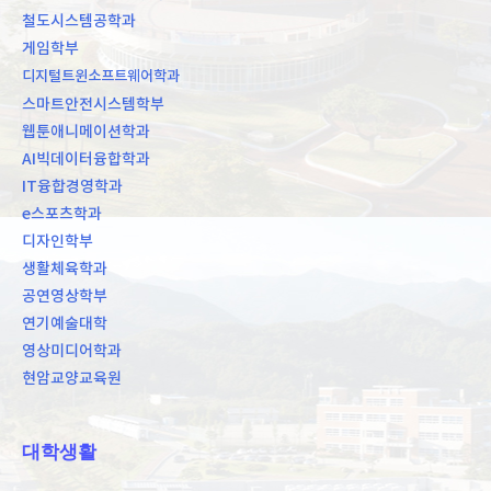
철도시스템공학과
게임학부
디지털트윈소프트웨어학과
스마트안전시스템학부
웹툰애니메이션학과
AI빅데이터융합학과
IT융합경영학과
e스포츠학과
디자인학부
생활체육학과
공연영상학부
연기예술대학
영상미디어학과
현암교양교육원
대학생활