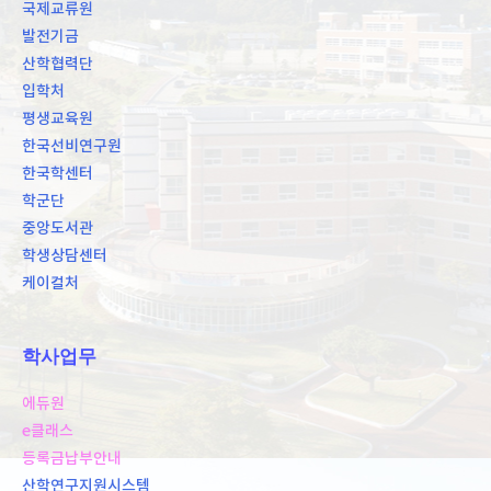
국제교류원
발전기금
산학협력단
입학처
평생교육원
한국선비연구원
한국학센터
학군단
중앙도서관
학생상담센터
케이컬처
학사업무
에듀원
e클래스
등록금납부안내
산학연구지원시스템