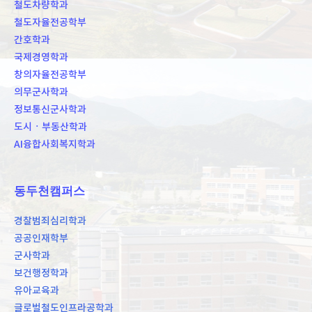
철도차량학과
철도자율전공학부
간호학과
국제경영학과
창의자율전공학부
의무군사학과
정보통신군사학과
도시ㆍ부동산학과
AI융합사회복지학과
동두천캠퍼스
경찰범죄심리학과
공공인재학부
군사학과
보건행정학과
유아교육과
글로벌철도인프라공학과