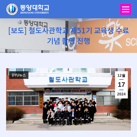
[보도] 철도사관학교 제51기 교육생 수료
기념 촬영 진행
You are here:
DYU뉴스
12월
17
2024