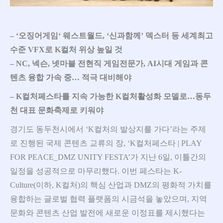
– ‘
오징어게임
‘
웨스트월드
, ‘
신과함께
’
덱스터 등 세계최고
수준
VFX
로
K
컬처 위상 높일 것
– NC,
넥슨
,
넷마블 전현직 게임전문가
, AI
시대 게임과 콘
텐츠 융합 가속 중
…
적극 대비해야
– K
컬처페스타를 지속 가능한
K
컬처활성화 모델로
…
동두
천 대표 문화축제로 키워야
경기도 동두천시에서 ‘K컬처의 발상지를 가다’라는 주제
로 진행된 국제 콘텐츠 교류의 장, ‘K컬처페스타 | PLAY
FOR PEACE_DMZ UNITY FESTA’가 지난 6일, 이틀간의
일정을 성공적으로 마무리했다. 이번 페스타는 K-
Culture(이하, K컬처)의 핵심 산업과 DMZ의 평화적 가치를
융합하는 글로벌 협력 플랫폼의 시금석을 놓았으며, 지역
문화와 콘텐츠 산업 발전에 새로운 이정표를 제시했다는