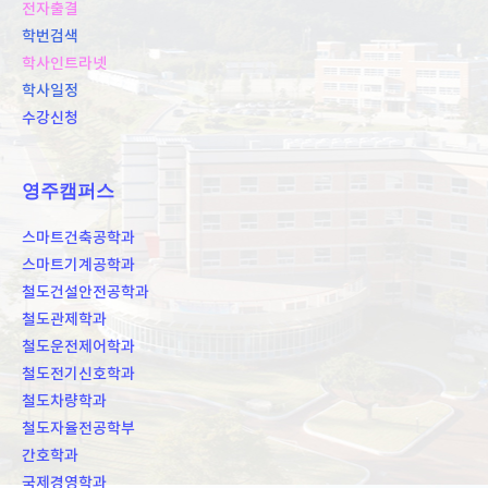
전자출결
학번검색
학사인트라넷
학사일정
수강신청
영주캠퍼스
스마트건축공학과
스마트기계공학과
철도건설안전공학과
철도관제학과
철도운전제어학과
철도전기신호학과
철도차량학과
철도자율전공학부
간호학과
국제경영학과