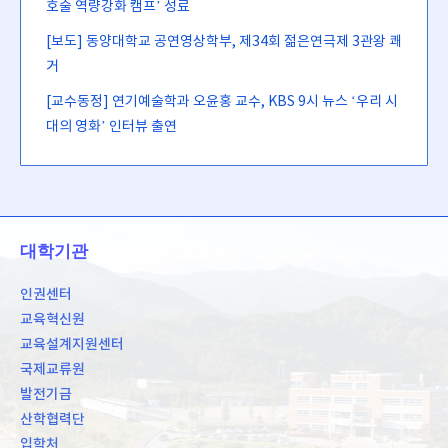
호술 역량강화 캠프’ 성료
[보도] 동양대학교 공연영상학부, 제34회 젊은연극제 3관왕 쾌
거
[교수동정] 연기예술학과 오윤홍 교수, KBS 9시 뉴스 ‘우리 시
대의 영화’ 인터뷰 출연
대학기관
인권센터
교육혁신원
교육설계지원센터
국제교류원
발전기금
산학협력단
입학처