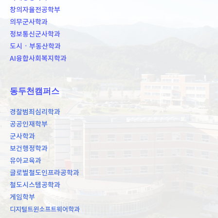
창의자율전공학부
의무군사학과
정보통신군사학과
도시ㆍ부동산학과
AI융합사회복지학과
동두천캠퍼스
경찰범죄심리학과
공공인재학부
군사학과
보건행정학과
유아교육과
글로벌철도인프라공학과
철도시스템공학과
게임학부
디지털트윈소프트웨어학과