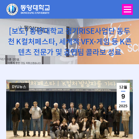
[보도] 동양대학교 경기RISE사업단 동두
천 K컬처페스타, 세계적 VFX·게임 등 K콘
텐츠 전문가 및 공연팀 콜라보 성료
You are here:
DYU뉴스
12월
9
2025