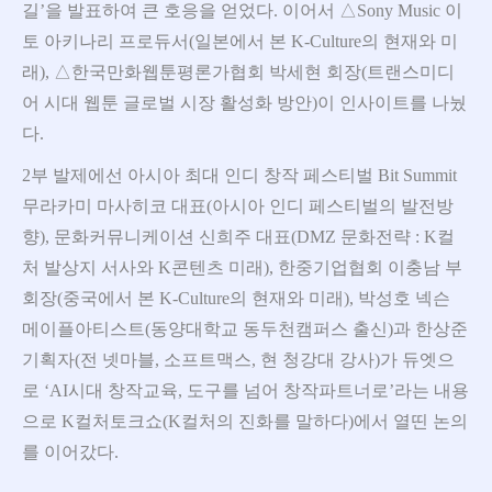
길’을 발표하여 큰 호응을 얻었다. 이어서 △Sony Music 이
토 아키나리 프로듀서(일본에서 본 K-Culture의 현재와 미
래), △한국만화웹툰평론가협회 박세현 회장(트랜스미디
어 시대 웹툰 글로벌 시장 활성화 방안)이 인사이트를 나눴
다.
2부 발제에선 아시아 최대 인디 창작 페스티벌 Bit Summit
무라카미 마사히코 대표(아시아 인디 페스티벌의 발전방
향), 문화커뮤니케이션 신희주 대표(DMZ 문화전략 : K컬
처 발상지 서사와 K콘텐츠 미래), 한중기업협회 이충남 부
회장(중국에서 본 K-Culture의 현재와 미래), 박성호 넥슨
메이플아티스트(동양대학교 동두천캠퍼스 출신)과 한상준
기획자(전 넷마블, 소프트맥스, 현 청강대 강사)가 듀엣으
로 ‘AI시대 창작교육, 도구를 넘어 창작파트너로’라는 내용
으로 K컬처토크쇼(K컬처의 진화를 말하다)에서 열띤 논의
를 이어갔다.