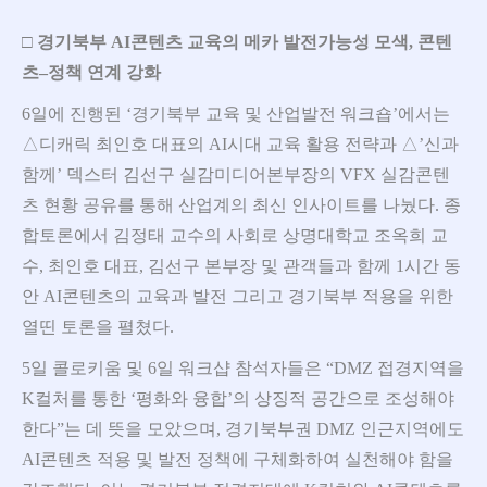
□
경기북부
AI
콘텐츠 교육의 메카 발전가능성 모색
,
콘텐
츠
–
정책 연계 강화
6일에 진행된 ‘경기북부 교육 및 산업발전 워크숍’에서는
△디캐릭 최인호 대표의 AI시대 교육 활용 전략과 △’신과
함께’ 덱스터 김선구 실감미디어본부장의 VFX 실감콘텐
츠 현황 공유를 통해 산업계의 최신 인사이트를 나눴다. 종
합토론에서 김정태 교수의 사회로 상명대학교 조옥희 교
수, 최인호 대표, 김선구 본부장 및 관객들과 함께 1시간 동
안 AI콘텐츠의 교육과 발전 그리고 경기북부 적용을 위한
열띤 토론을 펼쳤다.
5일 콜로키움 및 6일 워크샵 참석자들은 “DMZ 접경지역을
K컬처를 통한 ‘평화와 융합’의 상징적 공간으로 조성해야
한다”는 데 뜻을 모았으며, 경기북부권 DMZ 인근지역에도
AI콘텐츠 적용 및 발전 정책에 구체화하여 실천해야 함을