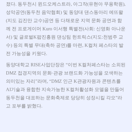
졌다. 동두천시 윈드오케스트라, 아그작(유현아 무용학원),
성악공연(동두천 음악협회) 및 동양대 댄스동아리 에뜨왈
(지도 김진만 교수)공연 등 다채로운 지역 문화 공연과 함
께 전 프로게이머 Kuro 이서행 특별전(사회: 신영화 아나운
서) 및 글로벌K팝진흥원 댄싱팀 헌트릭스(지도:천범주 교
수) 등의 특별 무대(축하 공연)를 마련, K컬처 페스타의 발
전 가능성을 키웠다.
동양대학교 RISE사업단장은 “이번 K컬처페스타는 소외된
DMZ 접경지역의 문화·관광 브랜드화 가능성을 모색하는
의미있는 자리”라며, “DMZ 인근 K관광자원과 콘텐츠를
AI기술과 융합한 지속가능한 K컬처활성화 모델을 만들어
동두천을 대표하는 문화축제로 당당히 성장시킬 각오”라
고 포부를 밝혔다.