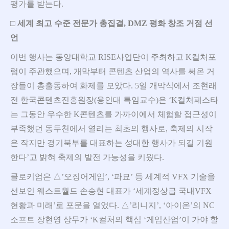
평가를 받는다.
□
세계 최고 수준 전문가 총집결
, DMZ
평화 창조 거점 선
언
이번 행사는 동양대학교 RISE사업단이 주최하고 K컬처포
럼이 주관했으며, 개막부터 콘텐츠 산업의 역사를 써온 거
장들이 총출동하여 화제를 모았다. 5일 개막식에서 조현래
전 한국콘텐츠진흥원장(용인대 특임교수)은 ‘K컬처페스타
는 그동안 우수한 K콘텐츠를 가까이에서 체험할 접근성이
부족했던 동두천에서 열리는 최초의 행사로, 축제의 시작
은 작지만 경기북부를 대표하는 성대한 행사가 되길 기원
한다’고 밝혀 축제의 발전 가능성을 키웠다.
콜로키엄은 △’오징어게임’, ‘파묘’ 등 세계적 VFX 기술을
선보인 웨스트월드 손승현 대표가 ‘세계정상급 국내VFX
현황과 미래’로 포문을 열었다. △’리니지’, ‘아이온’의 NC
소프트 장현영 상무가 ‘K컬처의 핵심 ‘게임산업’이 가야 할