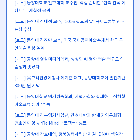
[보도] 동양대학교 간호대학 교수진, 직접 준비한 ‘깜짝 간식 이
벤트’로 재학생 응원
[보도] 동양대 장대성 교수, ‘2026 철도의 날’ 국토교통부 장관
표창 수상
[보도] 동양대 김진만 교수, 미국 국제공연예술축제서 한국 공
연예술 위상 높여
[보도] 동양대 영상미디어학과, 생성형 AI 영화 연출 연구로 학
술성과 빛났다
[보도] ㈜고려관광여행사 이지훈 대표, 동양대학교에 발전기금
300만 원 기탁
[보도] 동양대학교 연기예술학과, 지역사회와 함께하는 실천형
예술교육 성과 ‘주목’
[보도] 동양대 경북앵커사업단, 간호대학과 함께 지역특화형
간호인재 양성 ‘Re:Mind 프로젝트’ 성료
[보도] 동양대 간호대학, 경북앵커사업단 지원 ‘DNA+ 핵심간