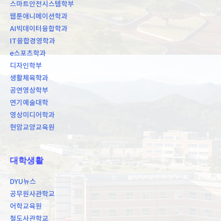
스마트안전시스템학부
웹툰애니메이션학과
AI빅데이터융합학과
IT융합경영학과
e스포츠학과
디자인학부
생활체육학과
공연영상학부
연기예술대학
영상미디어학과
현암교양교육원
대학생활
DYU뉴스
공무원사관학교
어학교육원
철도사관학교