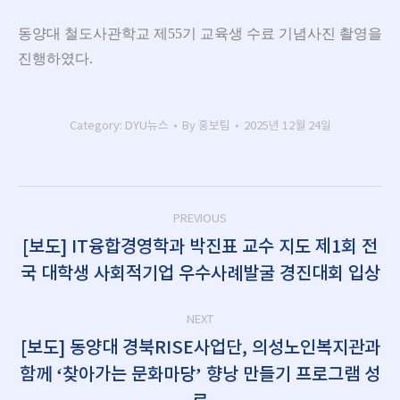
동양대 철도사관학교 제55기 교육생 수료 기념사진 촬영을
진행하였다.
Category:
DYU뉴스
By
홍보팀
2025년 12월 24일
Post
PREVIOUS
navigation
[보도] IT융합경영학과 박진표 교수 지도 제1회 전
Previous
국 대학생 사회적기업 우수사례발굴 경진대회 입상
post:
NEXT
[보도] 동양대 경북RISE사업단, 의성노인복지관과
함께 ‘찾아가는 문화마당’ 향낭 만들기 프로그램 성
Next
post: