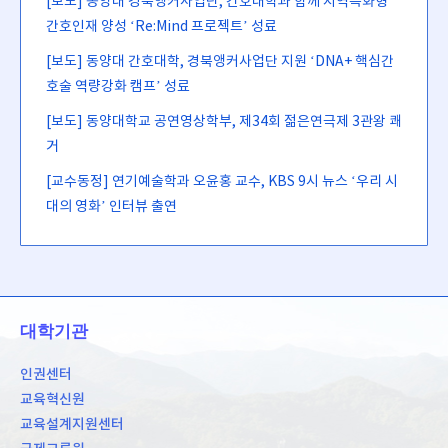
[보도] 동양대 경북앵커사업단, 간호대학과 함께 지역특화형
간호인재 양성 ‘Re:Mind 프로젝트’ 성료
[보도] 동양대 간호대학, 경북앵커사업단 지원 ‘DNA+ 핵심간
호술 역량강화 캠프’ 성료
[보도] 동양대학교 공연영상학부, 제34회 젊은연극제 3관왕 쾌
거
[교수동정] 연기예술학과 오윤홍 교수, KBS 9시 뉴스 ‘우리 시
대의 영화’ 인터뷰 출연
대학기관
인권센터
교육혁신원
교육설계지원센터