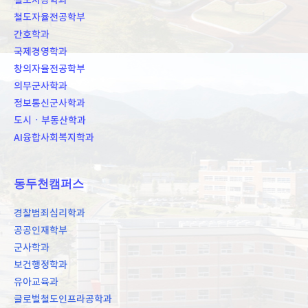
철도차량학과
철도자율전공학부
간호학과
국제경영학과
창의자율전공학부
의무군사학과
정보통신군사학과
도시ㆍ부동산학과
AI융합사회복지학과
동두천캠퍼스
경찰범죄심리학과
공공인재학부
군사학과
보건행정학과
유아교육과
글로벌철도인프라공학과