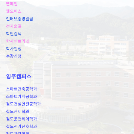
웹메일
웹오피스
인터넷증명발급
전자출결
학번검색
학사인트라넷
학사일정
수강신청
영주캠퍼스
스마트건축공학과
스마트기계공학과
철도건설안전공학과
철도관제학과
철도운전제어학과
철도전기신호학과