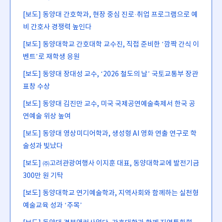
[보도] 동양대 간호학과, 현장 중심 진로·취업 프로그램으로 예
비 간호사 경쟁력 높인다
[보도] 동양대학교 간호대학 교수진, 직접 준비한 ‘깜짝 간식 이
벤트’로 재학생 응원
[보도] 동양대 장대성 교수, ‘2026 철도의 날’ 국토교통부 장관
표창 수상
[보도] 동양대 김진만 교수, 미국 국제공연예술축제서 한국 공
연예술 위상 높여
[보도] 동양대 영상미디어학과, 생성형 AI 영화 연출 연구로 학
술성과 빛났다
[보도] ㈜고려관광여행사 이지훈 대표, 동양대학교에 발전기금
300만 원 기탁
[보도] 동양대학교 연기예술학과, 지역사회와 함께하는 실천형
예술교육 성과 ‘주목’