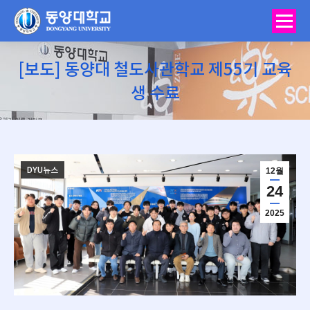
[보도] 동양대 철도사관학교 제55기 교육
생 수료
You are here:
DYU뉴스
12월
24
2025