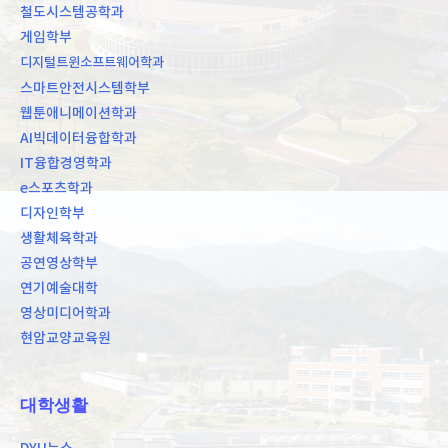
철도시스템공학과
게임학부
디지털트윈소프트웨어학과
스마트안전시스템학부
웹툰애니메이션학과
AI빅데이터융합학과
IT융합경영학과
e스포츠학과
디자인학부
생활체육학과
공연영상학부
연기예술대학
영상미디어학과
현암교양교육원
대학생활