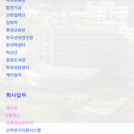
국제교류원
발전기금
산학협력단
입학처
평생교육원
한국선비연구원
한국학센터
학군단
중앙도서관
학생상담센터
케이컬처
학사업무
에듀원
e클래스
등록금납부안내
산학연구지원시스템