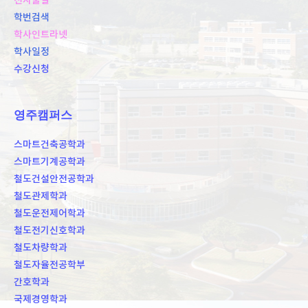
전자출결
학번검색
학사인트라넷
학사일정
수강신청
영주캠퍼스
스마트건축공학과
스마트기계공학과
철도건설안전공학과
철도관제학과
철도운전제어학과
철도전기신호학과
철도차량학과
철도자율전공학부
간호학과
국제경영학과