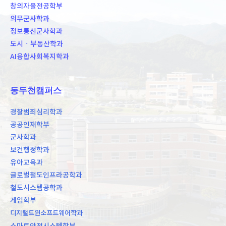
창의자율전공학부
의무군사학과
정보통신군사학과
도시ㆍ부동산학과
AI융합사회복지학과
동두천캠퍼스
경찰범죄심리학과
공공인재학부
군사학과
보건행정학과
유아교육과
글로벌철도인프라공학과
철도시스템공학과
게임학부
디지털트윈소프트웨어학과