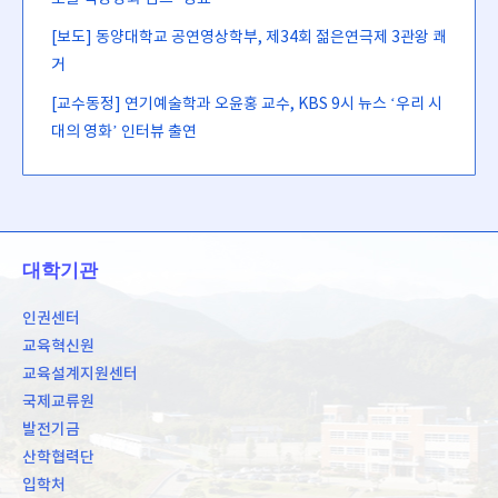
[보도] 동양대학교 공연영상학부, 제34회 젊은연극제 3관왕 쾌
거
[교수동정] 연기예술학과 오윤홍 교수, KBS 9시 뉴스 ‘우리 시
대의 영화’ 인터뷰 출연
대학기관
인권센터
교육혁신원
교육설계지원센터
국제교류원
발전기금
산학협력단
입학처