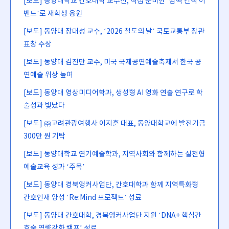
[보도] 동양대학교 간호대학 교수진, 직접 준비한 ‘깜짝 간식 이
벤트’로 재학생 응원
[보도] 동양대 장대성 교수, ‘2026 철도의 날’ 국토교통부 장관
표창 수상
[보도] 동양대 김진만 교수, 미국 국제공연예술축제서 한국 공
연예술 위상 높여
[보도] 동양대 영상미디어학과, 생성형 AI 영화 연출 연구로 학
술성과 빛났다
[보도] ㈜고려관광여행사 이지훈 대표, 동양대학교에 발전기금
300만 원 기탁
[보도] 동양대학교 연기예술학과, 지역사회와 함께하는 실천형
예술교육 성과 ‘주목’
[보도] 동양대 경북앵커사업단, 간호대학과 함께 지역특화형
간호인재 양성 ‘Re:Mind 프로젝트’ 성료
[보도] 동양대 간호대학, 경북앵커사업단 지원 ‘DNA+ 핵심간
호술 역량강화 캠프’ 성료