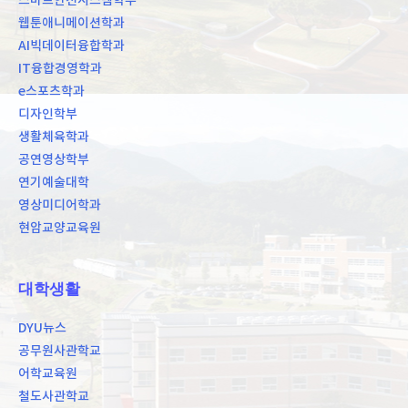
스마트안전시스템학부
웹툰애니메이션학과
AI빅데이터융합학과
IT융합경영학과
e스포츠학과
디자인학부
생활체육학과
공연영상학부
연기예술대학
영상미디어학과
현암교양교육원
대학생활
DYU뉴스
공무원사관학교
어학교육원
철도사관학교