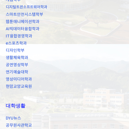
디지털트윈소프트웨어학과
스마트안전시스템학부
웹툰애니메이션학과
AI빅데이터융합학과
IT융합경영학과
e스포츠학과
디자인학부
생활체육학과
공연영상학부
연기예술대학
영상미디어학과
현암교양교육원
대학생활
DYU뉴스
공무원사관학교