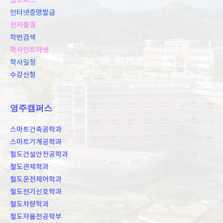
웹오피스
인터넷증명발급
전자출결
학번검색
학사인트라넷
학사일정
수강신청
영주캠퍼스
스마트건축공학과
스마트기계공학과
철도건설안전공학과
철도관제학과
철도운전제어학과
철도전기신호학과
철도차량학과
철도자율전공학부