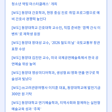
청소년 액팅 마스터클래스’ 개최
[보도] 동양대 간호학과, 현장 중심 진로·취업 프로그램으로 예
비 간호사 경쟁력 높인다
[보도] 동양대학교 간호대학 교수진, 직접 준비한 ‘깜짝 간식 이
벤트’로 재학생 응원
[보도] 동양대 장대성 교수, ‘2026 철도의 날’ 국토교통부 장관
표창 수상
[보도] 동양대 김진만 교수, 미국 국제공연예술축제서 한국 공
연예술 위상 높여
[보도] 동양대 영상미디어학과, 생성형 AI 영화 연출 연구로 학
술성과 빛났다
[보도] ㈜고려관광여행사 이지훈 대표, 동양대학교에 발전기금
300만 원 기탁
[보도] 동양대학교 연기예술학과, 지역사회와 함께하는 실천형
예술교육 성과 ‘주목’