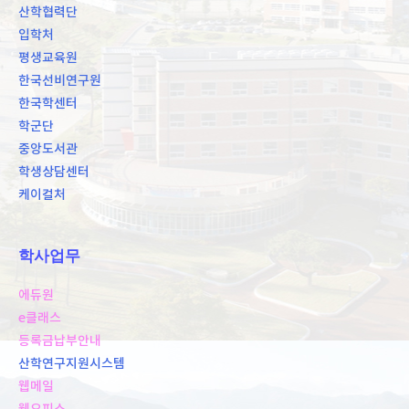
산학협력단
입학처
평생교육원
한국선비연구원
한국학센터
학군단
중앙도서관
학생상담센터
케이컬처
학사업무
에듀원
e클래스
등록금납부안내
산학연구지원시스템
웹메일