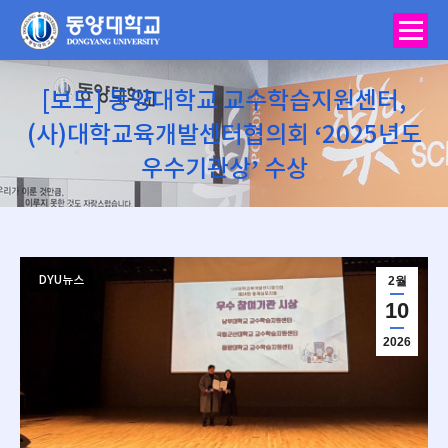
[보도] 동양대학교 교수학습지원센터,
(사)대학교육개발센터협의회 ‘2025년도
우수기관상’ 수상
You are here:
DYU뉴스
2월
10
2026