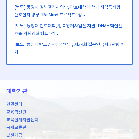
[보도] 동양대 경북앵커사업단, 간호대학과 함께 지역특화형
간호인재 양성 ‘Re:Mind 프로젝트’ 성료
[보도] 동양대 간호대학, 경북앵커사업단 지원 ‘DNA+ 핵심간
호술 역량강화 캠프’ 성료
[보도] 동양대학교 공연영상학부, 제34회 젊은연극제 3관왕 쾌
거
대학기관
인권센터
교육혁신원
교육설계지원센터
국제교류원
발전기금