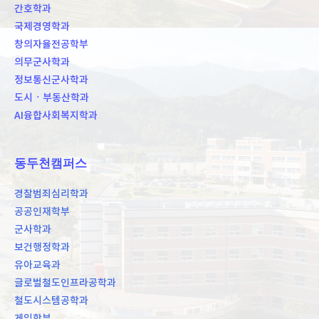
간호학과
국제경영학과
창의자율전공학부
의무군사학과
정보통신군사학과
도시ㆍ부동산학과
AI융합사회복지학과
동두천캠퍼스
경찰범죄심리학과
공공인재학부
군사학과
보건행정학과
유아교육과
글로벌철도인프라공학과
철도시스템공학과
게임학부