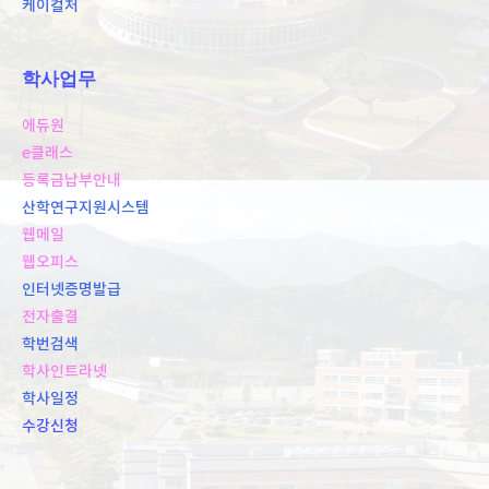
케이컬처
학사업무
에듀원
e클래스
등록금납부안내
산학연구지원시스템
웹메일
웹오피스
인터넷증명발급
전자출결
학번검색
학사인트라넷
학사일정
수강신청