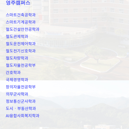
영주캠퍼스
스마트건축공학과
스마트기계공학과
철도건설안전공학과
철도관제학과
철도운전제어학과
철도전기신호학과
철도차량학과
철도자율전공학부
간호학과
국제경영학과
창의자율전공학부
의무군사학과
정보통신군사학과
도시ㆍ부동산학과
AI융합사회복지학과