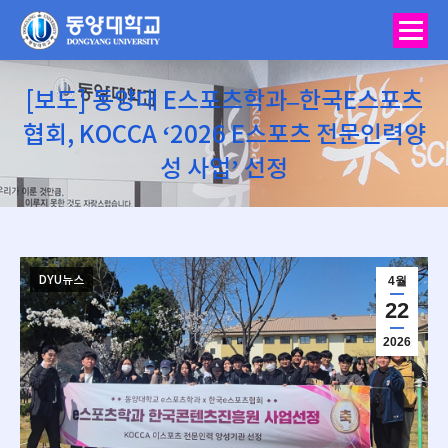
[보도] 동양대 E스포츠학과–한국E스포츠
협회, KOCCA ‘2026 E스포츠 전문인력양
성 사업’ 선정
You are here:
DYU뉴스
4월
22
2026