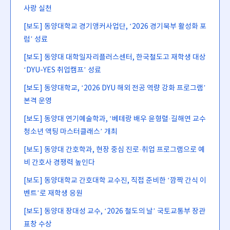
사랑 실천
[보도] 동양대학교 경기앵커사업단, ‘2026 경기북부 활성화 포
럼’ 성료
[보도] 동양대 대학일자리플러스센터, 한국철도고 재학생 대상
‘DYU-YES 취업캠프’ 성료
[보도] 동양대학교, ‘2026 DYU 해외 전공 역량 강화 프로그램’
본격 운영
[보도] 동양대 연기예술학과, ‘베테랑 배우 윤형렬·길해연 교수
청소년 액팅 마스터클래스’ 개최
[보도] 동양대 간호학과, 현장 중심 진로·취업 프로그램으로 예
비 간호사 경쟁력 높인다
[보도] 동양대학교 간호대학 교수진, 직접 준비한 ‘깜짝 간식 이
벤트’로 재학생 응원
[보도] 동양대 장대성 교수, ‘2026 철도의 날’ 국토교통부 장관
표창 수상