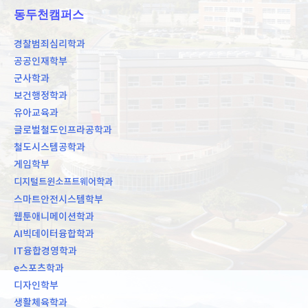
동두천캠퍼스
경찰범죄심리학과
공공인재학부
군사학과
보건행정학과
유아교육과
글로벌철도인프라공학과
철도시스템공학과
게임학부
디지털트윈소프트웨어학과
스마트안전시스템학부
웹툰애니메이션학과
AI빅데이터융합학과
IT융합경영학과
e스포츠학과
디자인학부
생활체육학과