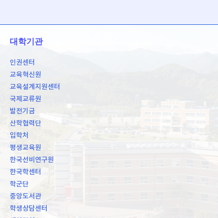
대학기관
인권센터
교육혁신원
교육설계지원센터
국제교류원
발전기금
산학협력단
입학처
평생교육원
한국선비연구원
한국학센터
학군단
중앙도서관
학생상담센터