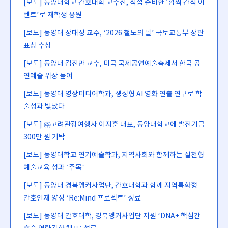
[보도] 동양대학교 간호대학 교수진, 직접 준비한 ‘깜짝 간식 이
벤트’로 재학생 응원
[보도] 동양대 장대성 교수, ‘2026 철도의 날’ 국토교통부 장관
표창 수상
[보도] 동양대 김진만 교수, 미국 국제공연예술축제서 한국 공
연예술 위상 높여
[보도] 동양대 영상미디어학과, 생성형 AI 영화 연출 연구로 학
술성과 빛났다
[보도] ㈜고려관광여행사 이지훈 대표, 동양대학교에 발전기금
300만 원 기탁
[보도] 동양대학교 연기예술학과, 지역사회와 함께하는 실천형
예술교육 성과 ‘주목’
[보도] 동양대 경북앵커사업단, 간호대학과 함께 지역특화형
간호인재 양성 ‘Re:Mind 프로젝트’ 성료
[보도] 동양대 간호대학, 경북앵커사업단 지원 ‘DNA+ 핵심간