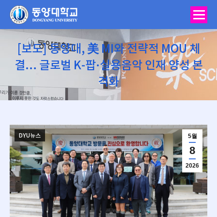
[보도] 동양대, 美 MI와 전략적 MOU 체
결… 글로벌 K-팝·실용음악 인재 양성 본
격화
You are here:
DYU뉴스
5월
8
2026