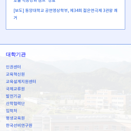
호술 역량강화 캠프’ 성료
[보도] 동양대학교 공연영상학부, 제34회 젊은연극제 3관왕 쾌
거
대학기관
인권센터
교육혁신원
교육설계지원센터
국제교류원
발전기금
산학협력단
입학처
평생교육원
한국선비연구원