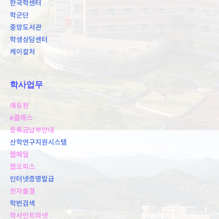
한국학센터
학군단
중앙도서관
학생상담센터
케이컬처
학사업무
에듀원
e클래스
등록금납부안내
산학연구지원시스템
웹메일
웹오피스
인터넷증명발급
전자출결
학번검색
학사인트라넷