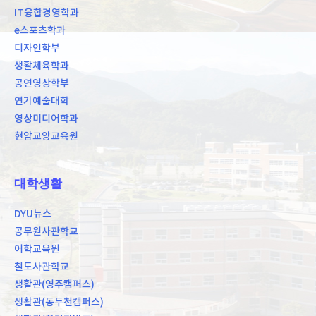
IT융합경영학과
e스포츠학과
디자인학부
생활체육학과
공연영상학부
연기예술대학
영상미디어학과
현암교양교육원
대학생활
DYU뉴스
공무원사관학교
어학교육원
철도사관학교
생활관(영주캠퍼스)
생활관(동두천캠퍼스)