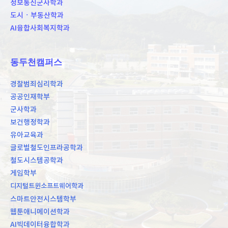
정보통신군사학과
도시ㆍ부동산학과
AI융합사회복지학과
동두천캠퍼스
경찰범죄심리학과
공공인재학부
군사학과
보건행정학과
유아교육과
글로벌철도인프라공학과
철도시스템공학과
게임학부
디지털트윈소프트웨어학과
스마트안전시스템학부
웹툰애니메이션학과
AI빅데이터융합학과