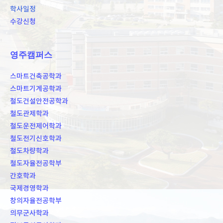
학사일정
수강신청
영주캠퍼스
스마트건축공학과
스마트기계공학과
철도건설안전공학과
철도관제학과
철도운전제어학과
철도전기신호학과
철도차량학과
철도자율전공학부
간호학과
국제경영학과
창의자율전공학부
의무군사학과